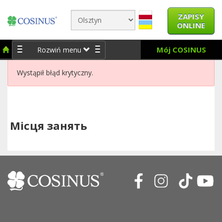
ZAPISY
ONLINE
Mój COSINUS
Rozwiń menu
Wystąpił błąd krytyczny.
Місця занять