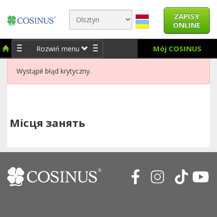
ZAPISY
ONLINE
Mój COSINUS
Rozwiń menu
Wystąpił błąd krytyczny.
Місця занять