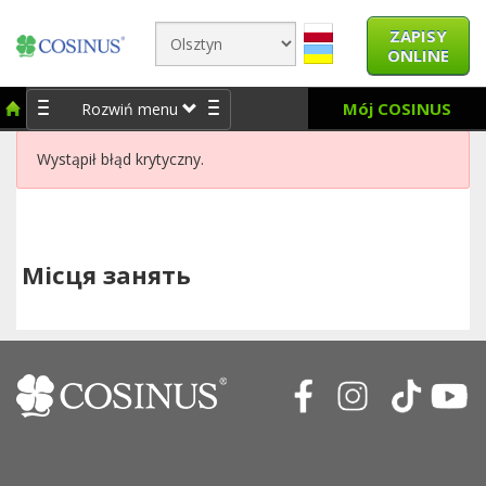
ZAPISY
ONLINE
Mój COSINUS
Rozwiń menu
Wystąpił błąd krytyczny.
Місця занять