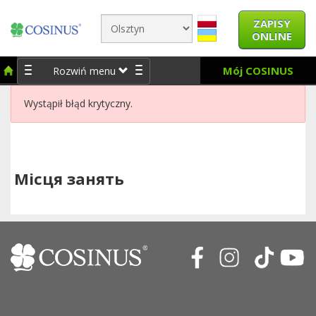
ZAPISY
ONLINE
Mój COSINUS
Rozwiń menu
Wystąpił błąd krytyczny.
Місця занять