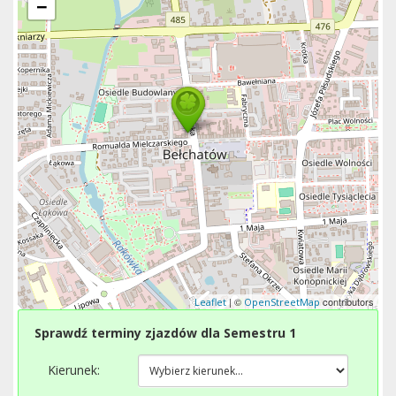
−
| ©
contributors
Leaflet
OpenStreetMap
Sprawdź terminy zjazdów dla Semestru 1
Kierunek: