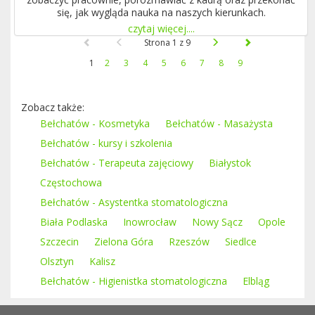
się, jak wygląda nauka na naszych kierunkach.
czytaj więcej....
Strona 1 z 9
1
2
3
4
5
6
7
8
9
Zobacz także:
Bełchatów - Kosmetyka
Bełchatów - Masażysta
Bełchatów - kursy i szkolenia
Bełchatów - Terapeuta zajęciowy
Białystok
Częstochowa
Bełchatów - Asystentka stomatologiczna
Biała Podlaska
Inowrocław
Nowy Sącz
Opole
Szczecin
Zielona Góra
Rzeszów
Siedlce
Olsztyn
Kalisz
Bełchatów - Higienistka stomatologiczna
Elbląg