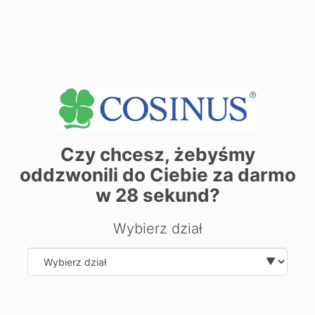
Czy chcesz, żebyśmy
oddzwonili do Ciebie za darmo
| ©
contributors
Leaflet
OpenStreetMap
w
28
sekund?
Хочете дізнатися більше про
Wybierz dział
напрямок?
Залиште свої дані, ми вам передзвонимо та відповімо на
ваші запитання.
Select department