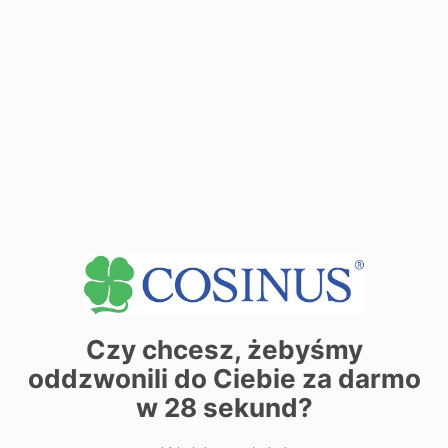
контакт:
тел.:
505273665
тел.:
Див. Деталі секретаріату
+
−
Czy chcesz, żebyśmy
oddzwonili do Ciebie za darmo
w
28
sekund?