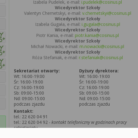
Izabela Pudełek, e-mail:
i.pudelek@cosinus.pl
Wicedyrektor Szkoły
Valentyn Chernetskyi, e-mail:
v.chernetskyi@cosinus.pl
Wicedyrektor Szkoły
Izabela Gugała, e-mail:
i.gugala@cosinus.pl
Wicedyrektor Szkoły
Piotr Kania, e-mail:
piotr.kania@cosinus.pl
Wicedyrektor Szkoły
Michał Nowacki, e-mail:
m.nowacki@cosinus.pl
Wicedyrektor Szkoły
Róża Stefaniak, e-mail:
r.stefaniak@cosinus.pl
Sekretariat otwarty:
Dyżury dyrektora:
Wt: 16:00-19:00
Wt: 16:00-19:00
Śr: 16:00-19:00
Śr: 16:00-19:00
Cz: 16:00-19:00
Cz: 16:00-19:00
Sb: 09:00-15:00
Sb: 09:00-15:00
Nd: 09:00-15:00
Nd: 09:00-15:00
podczas zjazdu
podczas zjazdu
Kontakt:
tel.:
22 620 04 91
tel.:
22 620 04 92
- kontakt telefoniczny w godzinach pracy
sekretariatu
e-mail:
psp.warszawa@cosinus.pl