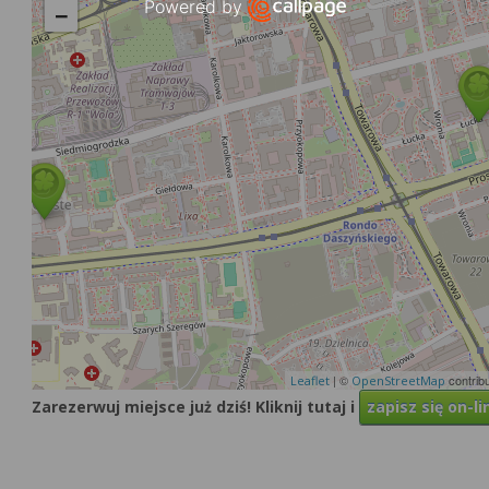
Powered by
−
Open link in new window
| ©
contrib
Leaflet
OpenStreetMap
Zarezerwuj miejsce już dziś! Kliknij tutaj i
zapisz się on-li