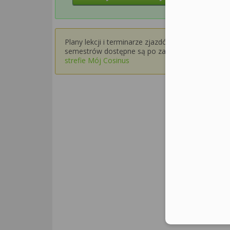
Plany lekcji i terminarze zjazdów dla wyższych
semestrów dostępne są po zalogowaniu w
strefie Mój Cosinus