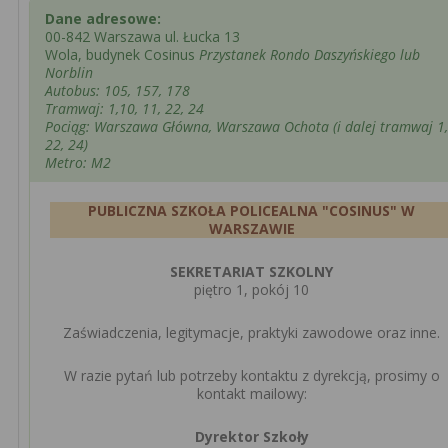
Dane adresowe:
00-842 Warszawa ul. Łucka 13
Wola, budynek Cosinus
Przystanek Rondo Daszyńskiego lub
Norblin
Autobus: 105, 157, 178
Tramwaj: 1,10, 11, 22, 24
Pociąg: Warszawa Główna, Warszawa Ochota (i dalej tramwaj 1,
22, 24)
Metro: M2
PUBLICZNA SZKOŁA POLICEALNA "COSINUS" W
WARSZAWIE
SEKRETARIAT SZKOLNY
piętro 1, pokój 10
Zaświadczenia, legitymacje, praktyki zawodowe oraz inne.
W razie pytań lub potrzeby kontaktu z dyrekcją, prosimy o
kontakt mailowy:
Dyrektor Szkoły