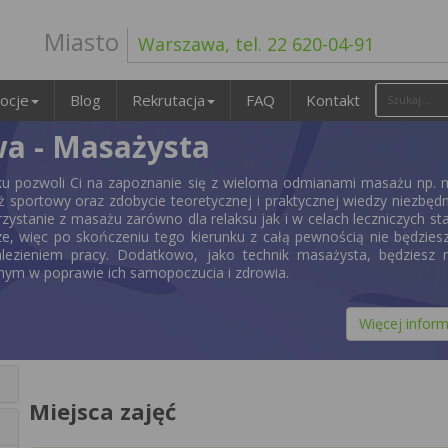
Miasto
Warszawa, tel. 22 620-04-91
ocje
Blog
Rekrutacja
FAQ
Kontakt
a - Masażysta
ku pozwoli Ci na zapoznanie się z wieloma odmianami masażu np.
ż sportowy oraz zdobycie teoretycznej i praktycznej wiedzy niezbęd
zystanie z masażu zarówno dla relaksu jak i w celach leczniczych sta
ze, więc po skończeniu tego kierunku z całą pewnością nie będzies
ezieniem pracy. Dodatkowo, jako technik masażysta, będziesz m
nym w poprawie ich samopoczucia i zdrowia.
Więcej inform
Miejsca zajęć