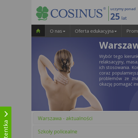
uczymy ponad
25
lat
O nas
Oferta edukacyjna
Prom
Warszaw
Wybór tego kierun
relaksacyjny, masa
ich stosowania. Kor
coraz popularniejs
problemów ze znal
okazję pomagać in
Warszawa - aktualności
Szkoły policealne