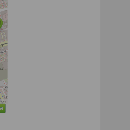
utors
ne