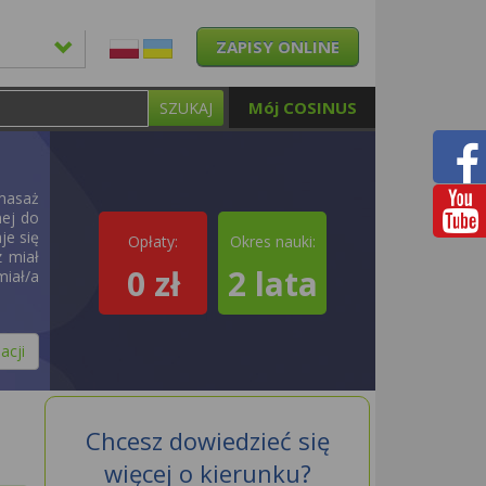
ZAPISY ONLINE
Mój COSINUS
SZUKAJ
 masaż
nej do
je się
Opłaty:
Okres nauki:
z miał
0 zł
2 lata
iał/a
acji
Chcesz dowiedzieć się
więcej o kierunku?