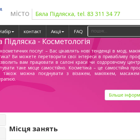
ад
місто
Бяла Підляска, tel. 83 311 34 77
Набір
контакт
Акціі
FAQ
а Підляска - Косметологія
 косметичних послуг – Вас цікавлять нові тенденції в моді, макі
тика? Ви можете перетворити свої інтереси в привабливу проф
озволить вам працювати в салоні краси чи оздоровчому центр
увати таке місце самостійно. Косметика – це самостійна проф
ї також можна поєднувати з візажем, макіяжем, масаже
ерапією.
Більше інформ
Місця занять