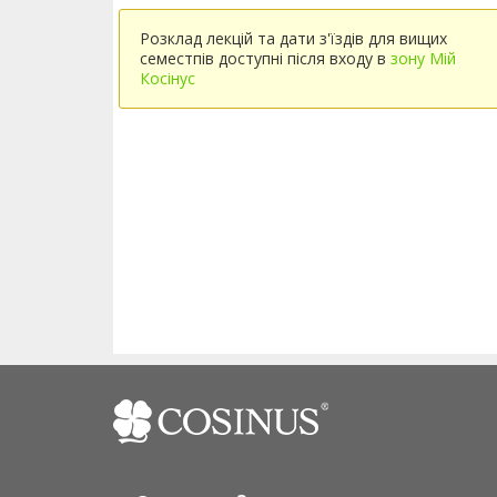
Розклад лекцій та дати з'їздів для вищих
семестпів доступні після входу в
зону Мій
Косінус