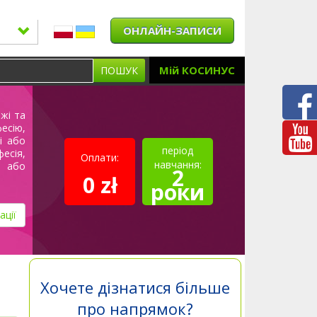
ОНЛАЙН-ЗАПИСИ
Мій КОСИНУС
ПОШУК
яжі та
есію,
і або
період
есія,
Оплати:
навчання:
м або
2
0 zł
роки
ації
Хочете дізнатися більше
про напрямок?