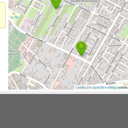
| ©
contrib
Leaflet
OpenStreetMap