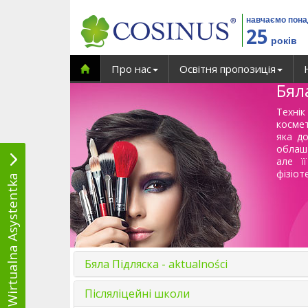
навчаємо пон
25
років
Про нас
Освітня пропозиція
Бял
Технік
косме
яка д
облашт
але ї
фізіот
Wirtualna Asystentka
Бяла Підляска - aktualności
Післяліцейні школи