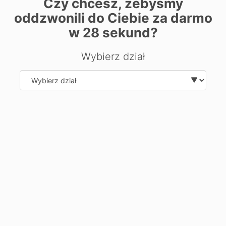
Czy chcesz, żebyśmy
місто:
oddzwonili do Ciebie za darmo
w
28
sekund?
Переглянути дати з'їздів
Wybierz dział
Розклад лекцій та дати з'їздів для вищих семестпів
доступні після входу в
зону Мій Косінус
Select department
Zostaw swoje dane, oddzwonimy i
odpowiemy na Twoje pytania.