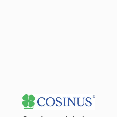
Скільки часу займає навчання?
1 рік
Скільки це коштує?
Школа
безкоштовна
протягом всього періоду
навчання.
Вартість 0 злотих не не стосується осіб із статусом
UKR.
Яку отримаєш кваліфікацію?
Надання допомоги та організація супроводу інваліда
(Z.8) - іспит наприкінці ІІ семестру
Zarezerwuj miejsce już dziś! Kliknij tutaj i
zapisz się on-line
Перевірте дати з'їздів для Семестру 1