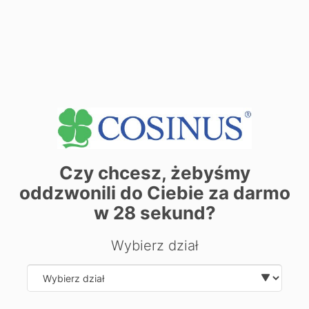
Ліцей мистецтв
Школа необмеженої уяви
Професійний титул та спеціалізація, матура,
тематичні практикуми.
більше
Czy chcesz, żebyśmy
oddzwonili do Ciebie za darmo
w
28
sekund?
Wybierz dział
Select department