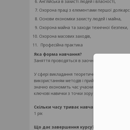
Англійська в захисті людей і власності,
Охорона праці з елементами першої долікарс
Основи економіки захисту людей і майна,
Охорона майна та заходи технічної безпеки,
Охорона масових заходів,
Професійна практика
Яка форма навчання?
Заняття проводяться в заочній формі (проводять
У сфері викладання теоретичних професійних д
використанням методів і прийомів дистанційно
значно економить час учасників. З іншого боку,
ключові навички з точки зору кваліфікації, що ви
Скільки часу триває навчання на курсі за 
1 рік
Що дає завершення курсу?