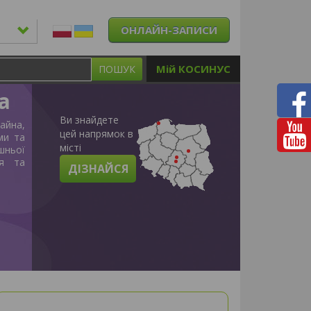
ОНЛАЙН-ЗАПИСИ
Мій КОСИНУС
ПОШУК
а
Ви знайдете
айна,
цей напрямок в
ми та
місті
шньої
ня та
ДІЗНАЙСЯ