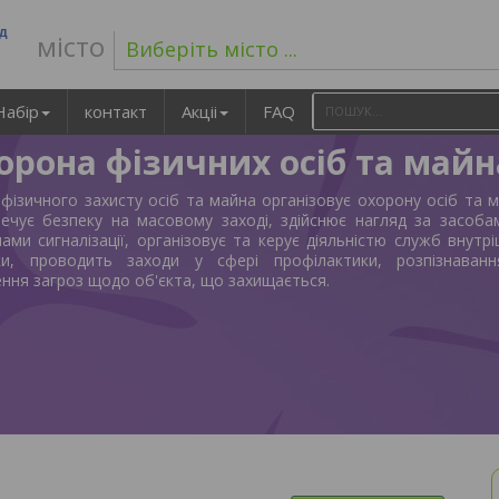
ад
місто
Виберіть місто ...
Набір
контакт
Акціі
FAQ
орона фізичних осіб та майн
 фізичного захисту осіб та майна організовує охорону осіб та м
печує безпеку на масовому заході, здійснює нагляд за засоба
ами сигналізації, організовує та керує діяльністю служб внутрі
ки, проводить заходи у сфері профілактики, розпізнаван
ння загроз щодо об'єкта, що захищається.