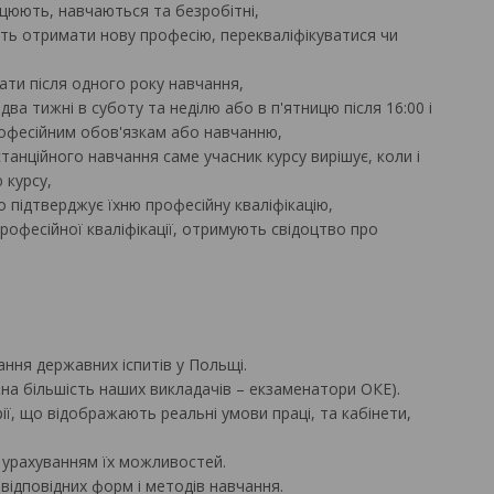
ацюють, навчаються та безробітні,
ість отримати нову професію, перекваліфікуватися чи
ати після одного року навчання,
і два тижні в суботу та неділю або в п'ятницю після 16:00 і
професійним обов'язкам або навчанню,
танційного навчання саме учасник курсу вирішує, коли і
 курсу,
о підтверджує їхню професійну кваліфікацію,
професійної кваліфікації, отримують свідоцтво про
ння державних іспитів у Польщі.
на більшість наших викладачів – екзаменатори ОКЕ).
ії, що відображають реальні умови праці, та кабінети,
з урахуванням їх можливостей.
 відповідних форм і методів навчання.