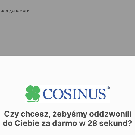
ької допомоги,
ся не рідше 1 разу на 2 тижні протягом 2 днів).
исциплін переважна більшість занять проводиться з
го навчання через платформу електронного навчання, що
 у школі проводяться практичні заняття, які формують
діляється в даній професії.
однією кваліфікацією?
Czy chcesz, żebyśmy oddzwonili
do Ciebie za darmo w
28
sekund?