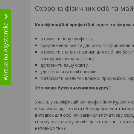
Охорона фізичних осіб та ма
Кваліфікаційні професійні курси то форма о
Wirtualna Asystentka
отримати нову професію,
продовження освіту для осіб, які припинили 
отримати знання і навички для осіб, які баг
підтвердженої кваліфікації,
доповнити вашу освіту,
удосконалити ваші навички,
підтримати розвиток власної професійної кар
Хто може бути учасником курсу?
Участь у кваліфікаційних професійних курсах мо
незалежно від її освіти (Розпорядження також 
випадках для осіб, які закінчили початкову сере
своєму освітньому циклі через стан свого життя
неповнолітніх):