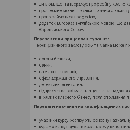
диплом, що підтверджує професійну кваліфіка
професійне звання Техніка фізичного захисту
право займатися професією,
додаток Europass англійською мовою, що дає
Європейського Союзу.
Перспективи працевлаштування:
Технік фізичного захисту осіб та майна може пр
органи безпеки,
банки,
навчальні компанії,
офіси державного управління,
детективні агентства,
підприємства, які мають ліцензію на надання
в рамках власного бізнесу після отримання ліц
Переваги навчання на кваліфікаційних про
учасники курсу реалізують основну навчальну 
курс може відвідувати кожен, кому виповнило