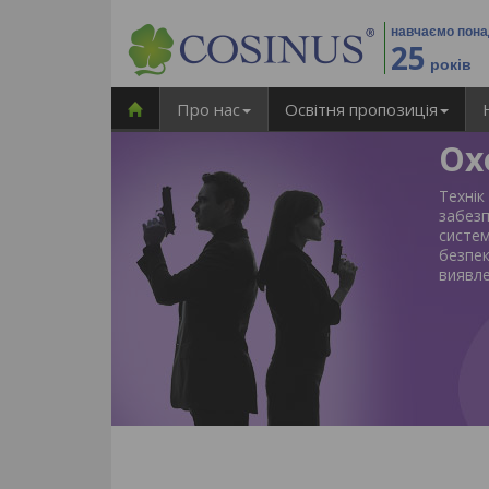
навчаємо пон
25
років
Про нас
Освітня пропозиція
Ох
Технік
забез
систем
безпе
виявле