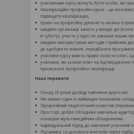
учасниками курсу можуть бути особи, які пр
Кваліфікаційні професійні курси – це можлив
підвищити кваліфікацію,
право на професійну діяльність можна отрим
завдяки організації занять у вихідні дні (кожн
в суботу), участь у курсі не заважає іншим 
завдяки використанню методів і прийомів дис
де здобувати знання, передбачені програмою
учасники курсу мають право скласти іспит, щ
учасники, які склали іспит на підтвердження 
присвоєння професійної кваліфікації.
Наші переваги:
Понад 20 років досвіду навчання дорослих.
Ми маємо один із найвищих показників склада
Професійний педагогічний колектив (переваж
Просторі, добре обладнані навчальні аудитор
оснащені мультимедійним обладнанням.
Індивідуальний підхід до навчання учасників 
Підтримка та допомога вчителів через підбір