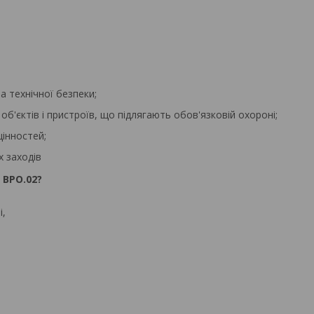
а технічної безпеки;
об'єктів і пристроїв, що підлягають обов'язковій охороні;
цінностей;
х заходів
 BPO.02?
і,