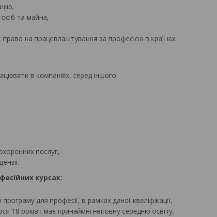
цію,
 осіб та майна,
 право на працевлаштування за професією в країнах
ацювати в компаніях, серед іншого:
 охоронних послуг,
ензії.
фесійних курсах:
програму для професії, в рамках даної кваліфікації,
ся 18 років і має принаймні неповну середню освіту,