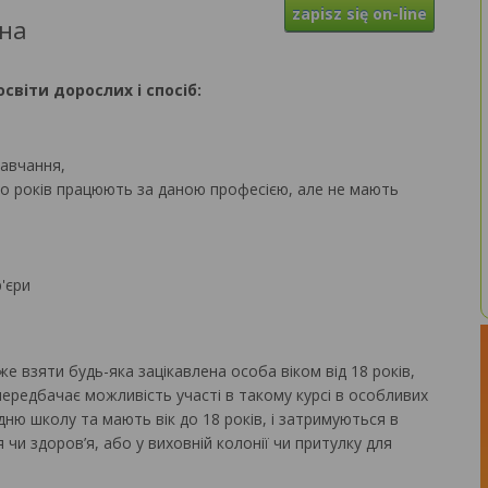
zapisz się on-line
йна
світи дорослих і спосіб:
навчання,
ато років працюють за даною професією, але не мають
'єри
же взяти будь-яка зацікавлена особа віком від 18 років,
передбачає можливість участі в такому курсі в особливих
дню школу та мають вік до 18 років, і затримуються в
 чи здоров’я, або у виховній колонії чи притулку для