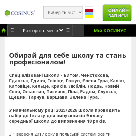
ОНЛАЙН-
ЗАПИСИ
Мій КОСИНУС
Розгорніть меню
Обирай для себе школу та стань
професіоналом!
Спеціалізовані школи - Битом, Ченстохова,
Гданськ, Гдиня, Глівіце, Гожув, Єленя Гура, Каліш,
Катовіце, Кельце, Краків, Люблін, Лодзь, Новий
Сонч, Ольштин, Пясечно, Піла, Радом, Слупськ,
Щецин, Тарнув, Варшава, Зелена Гура.
У навчальному році 2025/2026 школа проводить
набір до І класу для випускників 9 класу
середньої школи до виповнення 18 років.
З 1 вересня 2017 року в польській системі освіти