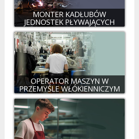
MONTER KADŁUBÓW
JEDNOSTEK PŁYWAJĄCYCH
OPERATOR MASZYN W
PRZEMYŚLE WŁÓKIENNICZYM