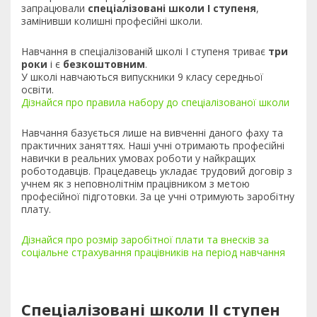
запрацювали
спеціалізовані школи І ступеня
,
замінивши колишні професійні школи.
Навчання в спеціалізованій школі І ступеня триває
три
роки
і є
безкоштовним
.
У школі навчаються випускники 9 класу середньої
освіти.
Дізнайся про правила набору до спеціалізованої школи
Навчання базується лише на вивченні даного фаху та
практичних заняттях. Наші учні отримають професійні
навички в реальних умовах роботи у найкращих
роботодавців. Працедавець укладає трудовий договір з
учнем як з неповнолітнім працівником з метою
професійної підготовки. За це учні отримують заробітну
плату.
Дізнайся про розмір заробітної плати та внесків за
соціальне страхування працівників на період навчання
Спеціалізовані школи ІІ ступен