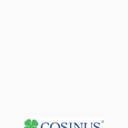
використання апаратного та програмного
забезпечення, що підтримує виконання завдань.
Які предмети ви будете вивчати за цією
професією?
Охорона праці
Основи фотографії
Реєстрація зображення
Обробка та публікація зображень
Іноземна професійна мова
Практичні заняття
Яку кваліфікацію ви отримуєте?
AUD.02
Реєстрація, обробка та публікація зображень
Які навички, психологічні якості чи здібності
корисні в професії?
Комунікабельність, гнучкість, терпіння, смирення,
проникливість, допитливість, креативність.