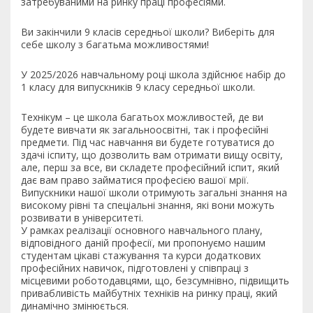
затребуваними на ринку праці професіями.
Ви закінчили 9 класів середньої школи? Виберіть для
себе школу з багатьма можливостями!
У 2025/2026 навчальному році школа здійснює набір до
1 класу для випускників 9 класу середньої школи.
Технікум – це школа багатьох можливостей, де ви
будете вивчати як загальноосвітні, так і професійні
предмети. Під час навчання ви будете готуватися до
здачі іспиту, що дозволить вам отримати вищу освіту,
але, перш за все, ви складете професійний іспит, який
дає вам право займатися професією вашої мрії.
Випускники нашої школи отримують загальні знання на
високому рівні та спеціальні знання, які вони можуть
розвивати в університеті.
У рамках реалізації основного навчального плану,
відповідного даній професії, ми пропонуємо нашим
студентам цікаві стажування та курси додаткових
професійних навичок, підготовлені у співпраці з
місцевими роботодавцями, що, безсумнівно, підвищить
привабливість майбутніх техніків на ринку праці, який
динамічно змінюється.