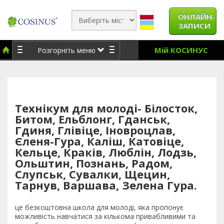
ОНЛАЙН-
ЗАПИСИ
Мій КОСИНУС
Розгорніть меню
Технікум для молоді- Білосток,
Битом, Ельблонг, Гданськ,
Гдиня, Глівіце, Іновроцлав,
Єленя-Гура, Каліш, Катовіце,
Кельце, Краків, Люблін, Лодзь,
Ольштин, Познань, Радом,
Слупськ, Сувалки, Щецин,
Тарнув, Варшава, Зелена Гура.
це безкоштовна школа для молоді, яка пропонує
можливість навчатися за кількома привабливими та