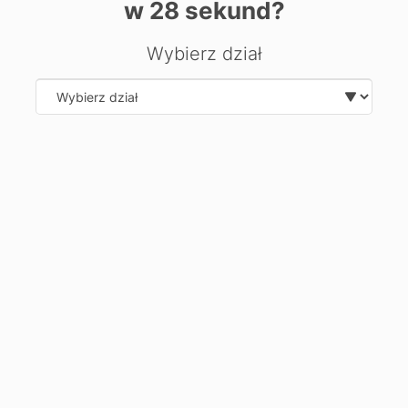
w
28
sekund?
Забронюй своє місце вже сьогодні! Натисни тут і
запишись онлайн
Wybierz dział
Залиште свої дані, ми вам
Select department
передзвонимо та відповімо на ваші
запитання.
Замов