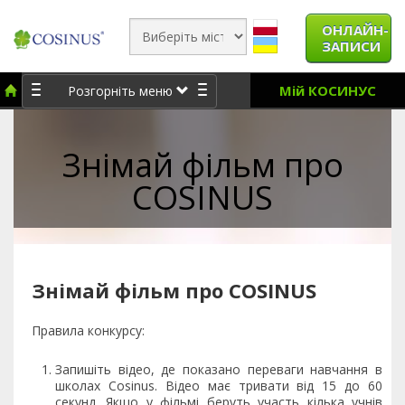
ОНЛАЙН-
ЗАПИСИ
Мій КОСИНУС
Розгорніть меню
Знімай фільм про
COSINUS
Знімай фільм про COSINUS
Правила конкурсу:
Запишіть відео, де показано переваги навчання в
школах Cosinus. Відео має тривати від 15 до 60
секунд. Якщо у фільмі беруть участь кілька учнів