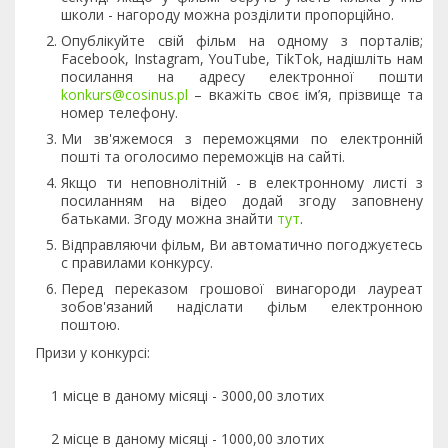
школи - нагороду можна розділити пропорційно.
Опублікуйте свій фільм на одному з порталів;
Facebook, Instagram, YouTube, TikTok, надішліть нам
посилання на адресу електронної пошти
konkurs@cosinus.pl
– вкажіть своє ім’я, прізвище та
номер телефону.
Ми зв'яжемося з переможцями по електронній
пошті та оголосимо переможців на сайті.
Якщо ти неповнолітній - в електронному листі з
посиланням на відео додай згоду заповнену
батьками. Згоду можна знайти
тут
.
Відправляючи фільм, Ви автоматично погоджуєтесь
с правилами конкурсу.
Перед переказом грошової винагороди лауреат
зобов'язаний надіслати фільм електронною
поштою.
Призи у конкурсі:
1 місце в даному місяці - 3000,00 злотих
2 місце в даному місяці - 1000,00 злотих