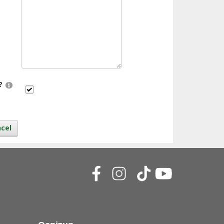
?
cel