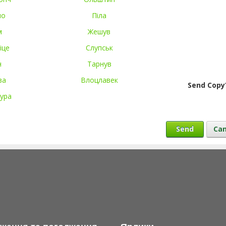
но
Піла
м
Жешув
іце
Слупськ
н
Тарнув
ва
Влоцлавек
Send Copy
Гура
Send
Can