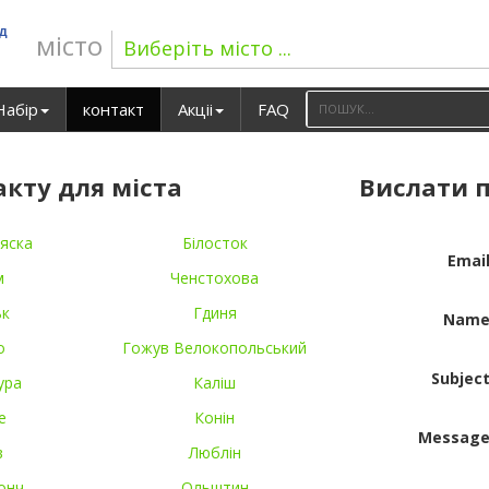
ад
місто
Виберіть місто ...
Набір
контакт
Акціі
FAQ
акту для міста
Вислати 
яска
Білосток
Email
м
Ченстохова
ьк
Гдиня
Name
о
Гожув Велокопольський
Subject
ура
Каліш
е
Конін
Message
в
Люблін
онч
Ольштин