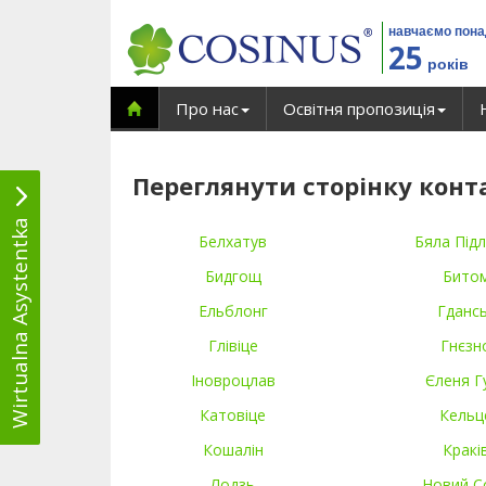
навчаємо пон
25
років
Про нас
Освітня пропозиція
Переглянути сторінку конт
Wirtualna Asystentka
Белхатув
Бяла Підл
Бидгощ
Бито
Ельблонг
Гданс
Глівіце
Гнєзн
Іновроцлав
Єленя Г
Катовіце
Кельц
Кошалін
Кракі
Лодзь
Новий С