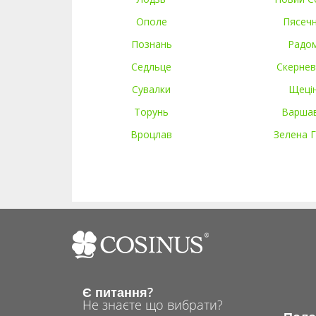
Ополе
Пясеч
Познань
Радо
Седльце
Скернев
Сувалки
Щеці
Торунь
Варша
Вроцлав
Зелена 
Є питання?
Не знаєте що вибрати?