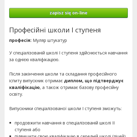
zapisz się on-line
Професійні школи І ступеня
професія:
Муляр штукатур
У спеціалізованій школі І ступеня здійснюється навчання
за однією кваліфікацією.
Після закінчення школи та складання професійного
іспиту випускник отримає
диплом, що підтверджує
кваліфікацію
, а також отримає базову професійну
освіту.
Випускники спеціалізованої школи І ступеня зможуть:
продовжити навчання в спеціалізованій школі ІІ
ступеня або
підвищити свою кваліфікацію в середній школі (ліцей)