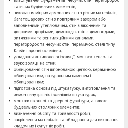
влаштування фундаментів, несучих стін, перегородок
та інших будівельних елементів;
виконання міцних армованих стін з різних матеріалів,
багатошарових стін з повітряним зазором або
заповненими утеплювачем, стін з віконними та
дверними прорізами, димоходів, стін з димоводами,
витяжними та вентиляційними каналами,
перегородок та несучих стін, перемичок, стелі типу
Клейн і арочні склепіння;
укладання антивологої ізоляції, монтаж тепло- та
звукоізоляції на стіни;
облицювання стін шпонованою цеглою, керамічною
облицюванням, натуральним каменем і
облицюванням;
підготовка основи під штукатурку, виготовлення та
ремонт внутрішніх і зовнішніх штукатурок;
монтаж віконної та дверної фурнітури, а також
будівельних столярних елементів;
визначення обсягу та тривалості робіт;
закріплення матеріалів та обладнання для виконання
кладочних і супутніх робіт;