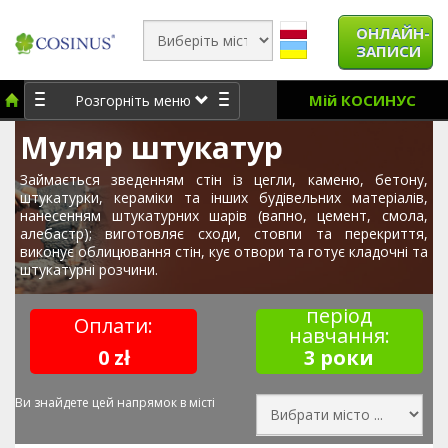
ОНЛАЙН-
ЗАПИСИ
Мій КОСИНУС
Розгорніть меню
Муляр штукатур
Займається зведенням стін із цегли, каменю, бетону,
штукатурки, кераміки та інших будівельних матеріалів,
нанесенням штукатурних шарів (вапно, цемент, смола,
алебастр); виготовляє сходи, стовпи та перекриття,
виконує облицювання стін, кує отвори та готує кладочні та
штукатурні розчини.
період
Оплати:
навчання:
0 zł
3 роки
Ви знайдете цей напрямок в місті