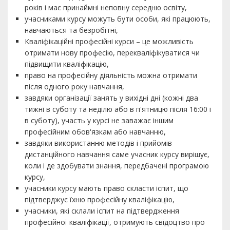
років і має принаймні неповну середню освіту,
учасниками курсу можуть бути особи, які працюють,
навчаються та безробітні,
Кваліфікаційні професійні курси – це можливість
отримати нову професію, перекваліфікуватися чи
підвищити кваліфікацію,
право на професійну діяльність можна отримати
після одного року навчання,
завдяки організації занять у вихідні дні (кожні два
тижні в суботу та неділю або в п'ятницю після 16:00 і
в суботу), участь у курсі не заважає іншим
професійним обов'язкам або навчанню,
завдяки використанню методів і прийомів
дистанційного навчання саме учасник курсу вирішує,
коли і де здобувати знання, передбачені програмою
курсу,
учасники курсу мають право скласти іспит, що
підтверджує їхню професійну кваліфікацію,
учасники, які склали іспит на підтвердження
професійної кваліфікації, отримують свідоцтво про