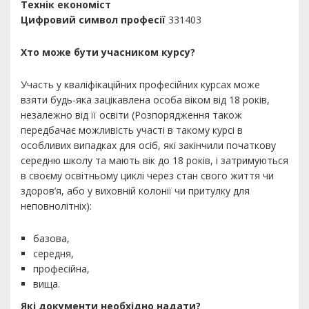
Технік економіст
Цифровий символ професії
331403
Хто може бути учасником курсу?
Участь у кваліфікаційних професійних курсах може
взяти будь-яка зацікавлена особа віком від 18 років,
незалежно від її освіти (Розпорядження також
передбачає можливість участі в такому курсі в
особливих випадках для осіб, які закінчили початкову
середню школу та мають вік до 18 років, і затримуються
в своєму освітньому циклі через стан свого життя чи
здоров’я, або у виховній колонії чи притулку для
неповнолітніх):
базова,
середня,
професійна,
вища.
Які документи необхідно надати?