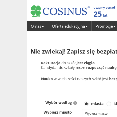
uczymy ponad
25
lat
O nas
Oferta edukacyjna
Promocje
Nie zwlekaj! Zapisz się bezpłat
Rekrutacja
do szkół
jest ciągła.
Kandydat do szkoły może
rozpocząć naukę
Nauka
w większości naszych szkół jest
bez
Wybór według
miasta
k
Wybierz miasto