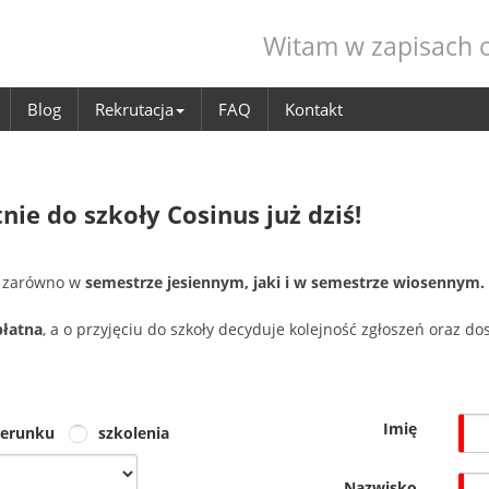
Witam w zapisach o
Blog
Rekrutacja
FAQ
Kontakt
nie do szkoły Cosinus już dziś!
zarówno w
semestrze jesiennym, jaki i w semestrze wiosennym.
płatna
, a o przyjęciu do szkoły decyduje kolejność zgłoszeń oraz d
Imię
ierunku
szkolenia
Nazwisko