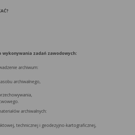
KAĆ?
do wykonywania zadań zawodowych:
rowadzenie archiwum:
zasobu archiwalnego,
przechowywania,
stwowego.
materiałów archiwalnych:
towej, technicznej i geodezyjno-kartograficznej,