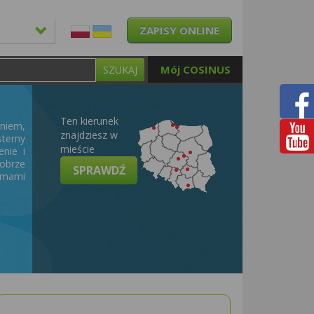
ZAPISY ONLINE
Mój COSINUS
SZUKAJ
Ten kierunek
niem,
znajdziesz w
stemy
mieście
nie i
obrze
SPRAWDŹ
temami