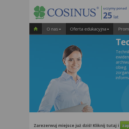
uczymy ponad
25
lat
O nas
Oferta edukacyjna
Prom
Te
Techn
ewide
archiw
obieg
zorgan
inform
Zarezerwuj miejsce już dziś! Kliknij tutaj i
zap