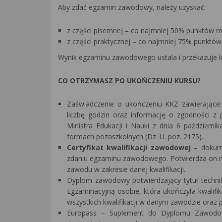
Aby zdać egzamin zawodowy, należy uzyskać:
z części pisemnej – co najmniej 50% punktów m
z części praktycznej – co najmniej 75% punktów
Wynik egzaminu zawodowego ustala i przekazuje 
CO OTRZYMASZ PO UKOŃCZENIU KURSU?
Zaświadczenie o ukończeniu KKZ zawierające:
liczbę godzin oraz informację o zgodności z
Ministra Edukacji i Nauki z dnia 6 październ
formach pozaszkolnych (Dz. U. poz. 2175).
Certyfikat kwalifikacji zawodowej
– dokume
zdaniu egzaminu zawodowego. Potwierdza on n
zawodu w zakresie danej kwalifikacji.
Dyplom zawodowy potwierdzający tytuł techn
Egzaminacyjną osobie, która ukończyła kwalif
wszystkich kwalifikacji w danym zawodzie oraz p
Europass – Suplement do Dyplomu Zawodowe