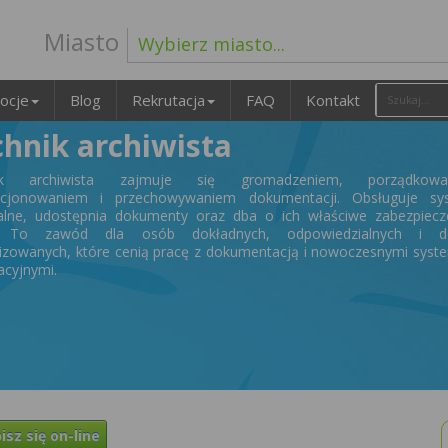
Miasto
Wybierz miasto...
ocje
Blog
Rekrutacja
FAQ
Kontakt
chnik archiwista
ik archiwista zajmuje się gromadzeniem, porządkowa
ncjonowaniem i przechowywaniem dokumentacji. Obsługuje sy
alne, udostępnia dokumenty oraz dba o ich właściwe zabezpiecze
. To zawód dla osób dokładnych, odpowiedzialnych i d
izowanych, które cenią pracę z dokumentacją i nowoczesnymi sys
acyjnymi.
isz się on-line