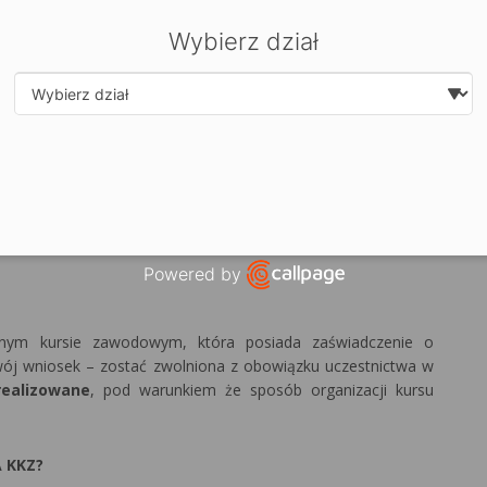
Wybierz dział
Select department
w archiwalnych
Powered by
Open link in new window
yjnym kursie zawodowym, która posiada zaświadczenie o
ój wniosek – zostać zwolniona z obowiązku uczestnictwa w
realizowane
, pod warunkiem że sposób organizacji kursu
 KKZ?