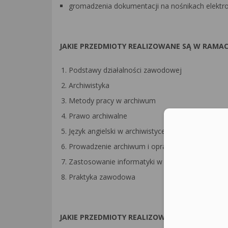
gromadzenia dokumentacji na nośnikach elektro
JAKIE PRZEDMIOTY REALIZOWANE SĄ W RAMACH
Podstawy działalności zawodowej
Archiwistyka
Metody pracy w archiwum
Prawo archiwalne
Język angielski w archiwistyce
Prowadzenie archiwum i opracowanie materiałó
Zastosowanie informatyki w archiwistyce
Praktyka zawodowa
JAKIE PRZEDMIOTY REALIZOWANE SĄ W RAMACH