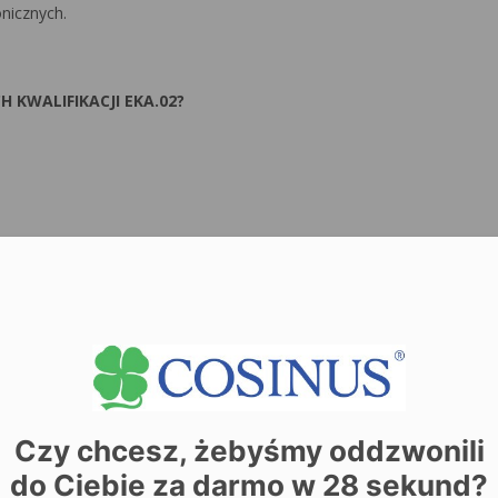
nicznych.
 KWALIFIKACJI EKA.02?
w archiwalnych
Czy chcesz, żebyśmy oddzwonili
 KWALIFIKACJI EKA.03?
do Ciebie za darmo w
28
sekund?