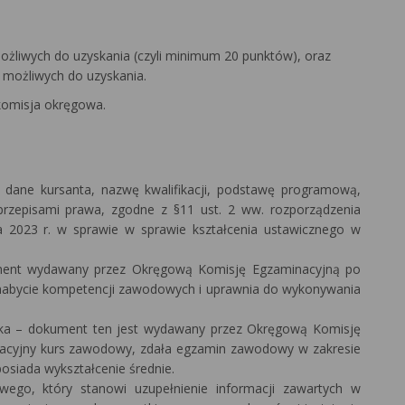
ożliwych do uzyskania (czyli minimum 20 punktów), oraz
 możliwych do uzyskania.
komisja okręgowa.
 dane kursanta, nazwę kwalifikacji, podstawę programową,
 przepisami prawa, zgodne z §11 ust. 2 ww. rozporządzenia
ika 2023 r. w sprawie w sprawie kształcenia ustawicznego w
nt wydawany przez Okręgową Komisję Egzaminacyjną po
abycie kompetencji zawodowych i uprawnia do wykonywania
ika – dokument ten jest wydawany przez Okręgową Komisję
ikacyjny kurs zawodowy, zdała egzamin zawodowy w zakresie
osiada wykształcenie średnie.
go, który stanowi uzupełnienie informacji zawartych w