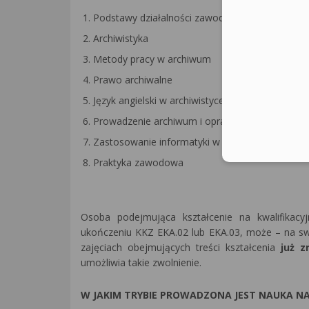
Podstawy działalności zawodowej
Archiwistyka
Metody pracy w archiwum
Prawo archiwalne
Język angielski w archiwistyce
Prowadzenie archiwum i opracowanie materiałó
Zastosowanie informatyki w archiwistyce
Praktyka zawodowa
Osoba podejmująca kształcenie na kwalifikac
ukończeniu KKZ EKA.02 lub EKA.03, może – na sw
zajęciach obejmujących treści kształcenia
już z
umożliwia takie zwolnienie.
W JAKIM TRYBIE PROWADZONA JEST NAUKA NA