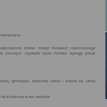
 trwania kursu
ykształcenie średnie. Istnieje możliwość równoczesnego
la Dorosłych. Uzyskanie tytułu technika wymaga jednak
owej, gimnazjum, branżowej szkoły I stopnia lub szkoły
ń do kształcenia w ww. zawodzie