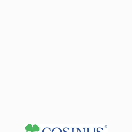
Plany lekcji i terminarze zjazdów dla wyższych
semestrów dostępne są po zalogowaniu w
strefie Mój
Cosinus
Aktualności
Trwa rekrutacja uzupełniająca do klasy 2 i 3 Szkoły
Branżowej CosinusYoung 15+.
25.07.2026