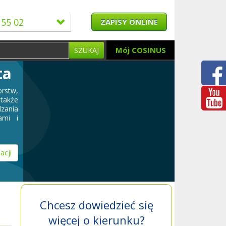
 55 02
ZAPISY ONLINE
Mój COSINUS
SZUKAJ
ta
rstw,
 także
dzania
ami i
acji
Chcesz dowiedzieć się
więcej o kierunku?