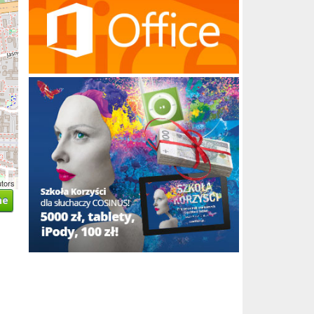
utors
ne