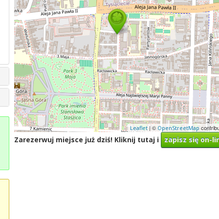
| ©
contrib
Leaflet
OpenStreetMap
Zarezerwuj miejsce już dziś! Kliknij tutaj i
zapisz się on-li