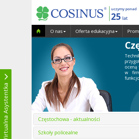
uczymy ponad
25
lat
O nas
Oferta edukacyjna
Prom
Cz
Techn
przygo
oceną 
w fir
funkcj
Wirtualna Asystentka
Częstochowa - aktualności
Szkoły policealne