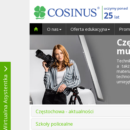
uczymy ponad
25
lat
O nas
Oferta edukacyjna
Prom
Czę
mu
Techni
a takż
materi
techn
Wirtualna Asystentka
umiejęt
Częstochowa - aktualności
Szkoły policealne