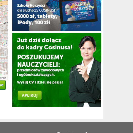
utors
ne