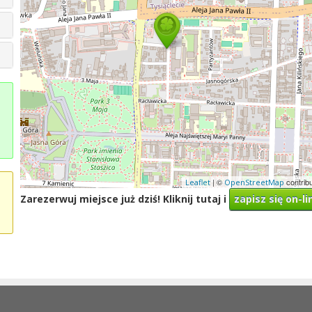
| ©
contrib
Leaflet
OpenStreetMap
Zarezerwuj miejsce już dziś! Kliknij tutaj i
zapisz się on-li