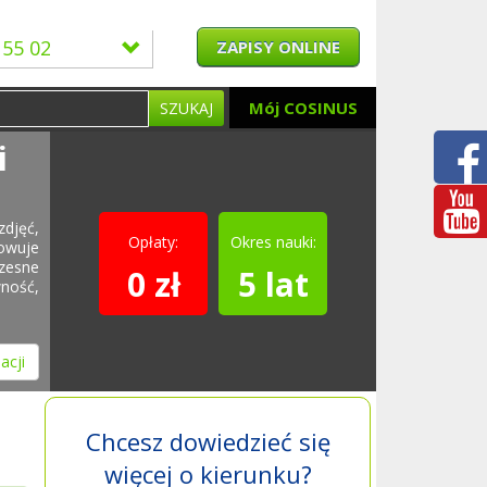
 55 02
ZAPISY ONLINE
Mój COSINUS
SZUKAJ
i
zdjęć,
Opłaty:
Okres nauki:
owuje
zesne
0 zł
5 lat
ność,
acji
Chcesz dowiedzieć się
więcej o kierunku?