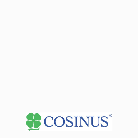
Sb: 09:00-15:00
Zobacz dane sekretariatu
+
−