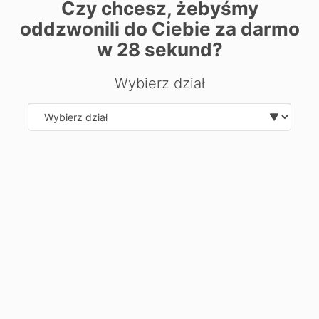
Czy chcesz, żebyśmy
oddzwonili do Ciebie za darmo
| ©
contributors
Leaflet
OpenStreetMap
w
28
sekund?
Chcesz dowiedzieć się więcej o
Wybierz dział
kierunku?
Zostaw swoje dane, oddzwonimy i odpowiemy na Twoje
pytania.
Select department
Wyślij