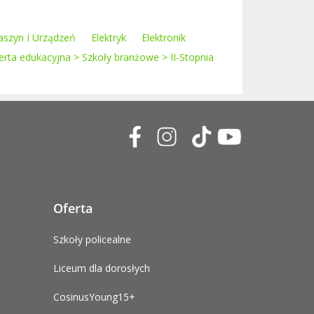
aszyn I Urządzeń
Elektryk
Elektronik
erta edukacyjna > Szkoły branżowe > II-Stopnia
Oferta
Szkoły policealne
Liceum dla dorosłych
CosinusYoung15+