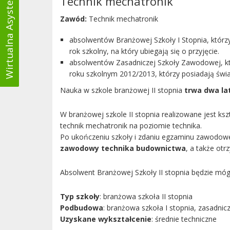
Wirtualna Asystentka
Technik mechatronik
Zawód:
Technik mechatronik
absolwentów Branżowej Szkoły I Stopnia, którzy
rok szkolny, na który ubiegają się o przyjęcie.
absolwentów Zasadniczej Szkoły Zawodowej, któr
roku szkolnym 2012/2013, którzy posiadają świ
Nauka w szkole branżowej II stopnia
trwa dwa la
W branżowej szkole II stopnia realizowane jest ksz
technik mechatronik na poziomie technika.
Po ukończeniu szkoły i zdaniu egzaminu zawodow
zawodowy technika budownictwa
, a także otr
Absolwent Branżowej Szkoły II stopnia będzie móg
Typ szkoły
: branżowa szkoła II stopnia
Podbudowa
: branżowa szkoła I stopnia, zasadni
Uzyskane wykształcenie
: średnie techniczne