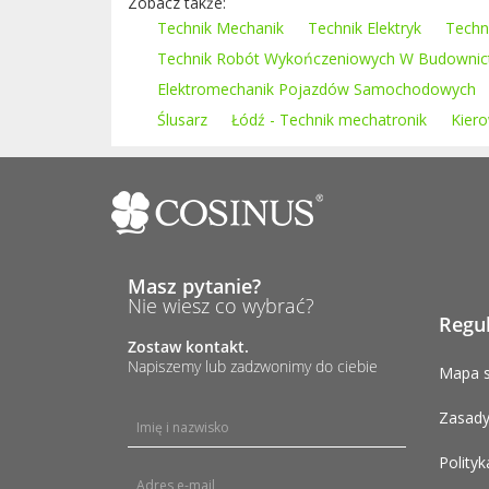
Zobacz także:
Technik Mechanik
Technik Elektryk
Techn
Technik Robót Wykończeniowych W Budownic
Elektromechanik Pojazdów Samochodowych
Ślusarz
Łódź - Technik mechatronik
Kier
Masz pytanie?
Nie wiesz co wybrać?
Regu
Zostaw kontakt.
Napiszemy lub zadzwonimy do ciebie
Mapa s
Zasady
Polityk