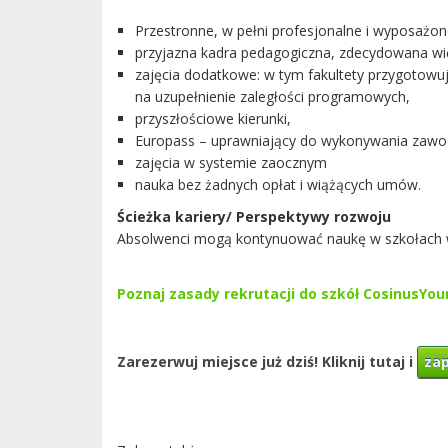
Przestronne, w pełni profesjonalne i wyposażo
przyjazna kadra pedagogiczna, zdecydowana wię
zajęcia dodatkowe: w tym fakultety przygotow
na uzupełnienie zaległości programowych,
przyszłościowe kierunki,
Europass – uprawniający do wykonywania zawod
zajęcia w systemie zaocznym
nauka bez żadnych opłat i wiążących umów.
Ścieżka kariery/ Perspektywy rozwoju
Absolwenci mogą kontynuować naukę w szkołach wy
Poznaj zasady rekrutacji do szkół CosinusYo
Zarezerwuj miejsce już dziś! Kliknij tutaj i
zap