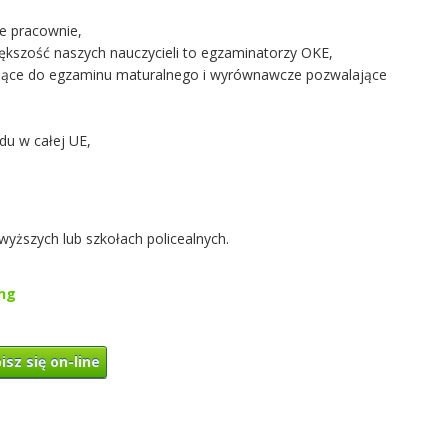
ne pracownie,
kszość naszych nauczycieli to egzaminatorzy OKE,
ujące do egzaminu maturalnego i wyrównawcze pozwalające
u w całej UE,
ższych lub szkołach policealnych.
ung
isz się on-line