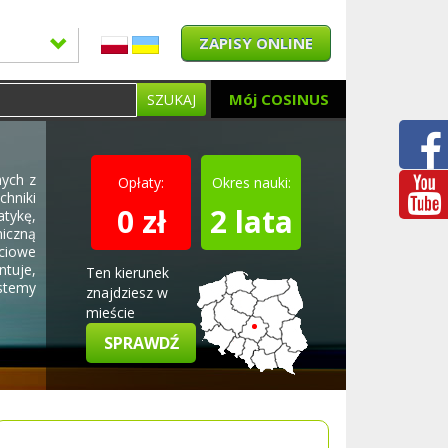
ZAPISY ONLINE
Mój COSINUS
SZUKAJ
nych z
Opłaty:
Okres nauki:
hniki
0 zł
2 lata
atykę,
iczną
eciowe
tuje,
Ten kierunek
stemy
znajdziesz w
mieście
SPRAWDŹ