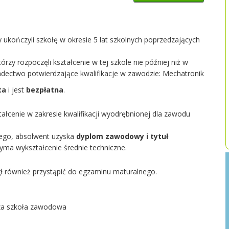
 ukończyli szkołę w okresie 5 lat szkolnych poprzedzających
zy rozpoczęli kształcenie w tej szkole nie później niż w
adectwo potwierdzające kwalifikacje w zawodzie: Mechatronik
ta
i jest
bezpłatna
.
tałcenie w zakresie kwalifikacji wyodrębnionej dla zawodu
ego, absolwent uzyska
dyplom zawodowy i tytuł
zyma wykształcenie średnie techniczne.
ł również przystąpić do egzaminu maturalnego.
cza szkoła zawodowa