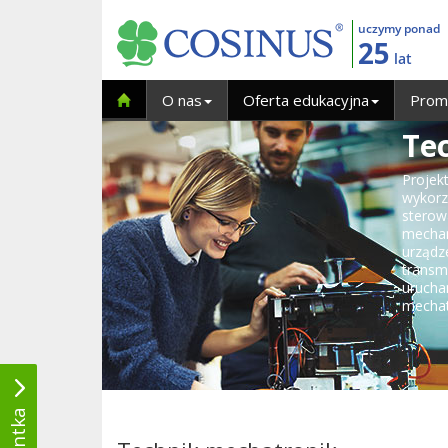
uczymy ponad
25
lat
O nas
Oferta edukacyjna
Prom
Te
Projek
wykorz
sterow
mecha
urządz
trans
urucha
mechat