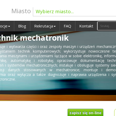
Miasto
Wybierz miasto...
ocje
Blog
Rekrutacja
FAQ
Kontakt
chnik mechatronik
tuje i wytwarza części i oraz zespoły maszyn i urządzeń mechanicz
ystaniem technik komputerowych; wykorzystuje nowoczesne tec
ania maszynami i urządzeniami łączące w sobie elektronikę, inform
nikę, automatykę i robotykę; opracowuje dokumentację techn
eń i systemów mechatronicznych; instaluje i obsługuje systemy si
misji danych stosowanych w mechatronice; montuje i demon
mia oraz wyłącza a także diagnozuje i naprawia urządzenia i sy
roniczne.
zapisz się on-line