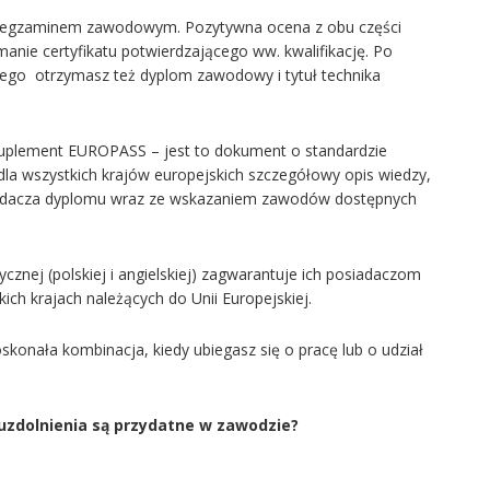
est egzaminem zawodowym. Pozytywna ocena z obu części
manie certyfikatu potwierdzającego ww. kwalifikację. Po
niego otrzymasz też dyplom zawodowy i tytuł technika
plement EUROPASS – jest to dokument o standardzie
dla wszystkich krajów europejskich szczegółowy opis wiedzy,
siadacza dyplomu wraz ze wskazaniem zawodów dostępnych
nej (polskiej i angielskiej) zagwarantuje ich posiadaczom
ch krajach należących do Unii Europejskiej.
konała kombinacja, kiedy ubiegasz się o pracę lub o udział
 uzdolnienia są przydatne w zawodzie?