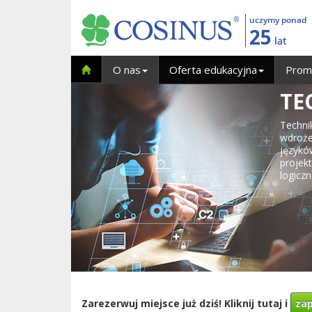
uczymy ponad
25
lat
O nas
Oferta edukacyjna
Prom
TE
Techni
wdroże
językó
proje
logicz
Zarezerwuj miejsce już dziś! Kliknij tutaj i
zap