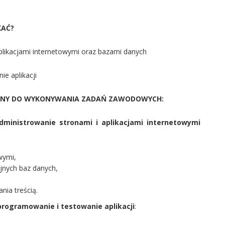
KAĆ?
aplikacjami internetowymi oraz bazami danych
ie aplikacji
ANY DO WYKONYWANIA ZADAŃ ZAWODOWYCH:
administrowanie stronami i aplikacjami internetowymi
wymi,
yjnych baz danych,
nia treścią.
 programowanie i testowanie aplikacji
: