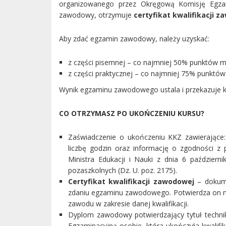
organizowanego przez Okręgową Komisję Egzam
zawodowy, otrzymuje
certyfikat kwalifikacji z
Aby zdać egzamin zawodowy, należy uzyskać:
z części pisemnej – co najmniej 50% punktów m
z części praktycznej – co najmniej 75% punktów
Wynik egzaminu zawodowego ustala i przekazuje 
CO OTRZYMASZ PO UKOŃCZENIU KURSU?
Zaświadczenie o ukończeniu KKZ zawierające:
liczbę godzin oraz informację o zgodności z
Ministra Edukacji i Nauki z dnia 6 paździer
pozaszkolnych (Dz. U. poz. 2175).
Certyfikat kwalifikacji zawodowej
– dokume
zdaniu egzaminu zawodowego. Potwierdza on n
zawodu w zakresie danej kwalifikacji.
Dyplom zawodowy potwierdzający tytuł techn
Egzaminacyjną osobie, która ukończyła kwalif