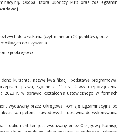
inacyjną. Osoba, która ukończy kurs oraz zda egzamin
awodowej.
ożliwych do uzyskania (czyli minimum 20 punktów), oraz
 możliwych do uzyskania.
komisja okręgowa.
 dane kursanta, nazwę kwalifikacji, podstawę programową,
 przepisami prawa, zgodne z §11 ust. 2 ww. rozporządzenia
nika 2023 r. w sprawie kształcenia ustawicznego w formach
nt wydawany przez Okręgową Komisję Egzaminacyjną po
abycie kompetencji zawodowych i uprawnia do wykonywania
ika – dokument ten jest wydawany przez Okręgową Komisję
ikacyjny kurs zawodowy, zdała egzamin zawodowy w zakresie