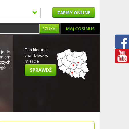
ZAPISY ONLINE
Mój COSINUS
SZUKAJ
Ten kierunek
 je do
znajdziesz w
aniem
mieście
szych
ego i
SPRAWDŹ