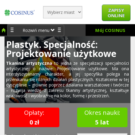
ZAPISY
ONLINE
Mój COSINUS
Rozwiń menu
Plastyk. Specjalność:
Projektowanie użytkowe
Tkanina artystyczna
to jedna ze specjalizacji specjalności
artystycznej o nazwie: Projektowanie użytkowe. Ma ona
interdyscyplinarny charakter, a jej specyfika polega na
przenikaniu się różnych działań plastycznych. Kształcenie w tej
dyscyplinie – głównie poprzez działania warsztatowe i twórcze
– rozwija wiedzę z zakresu tkaniny artystycznej, kształtuje
wrażliwość i wyobraźnię na kolor, formę i przestrzeń.
Opłaty:
Okres nauki:
0 zł
5 lat