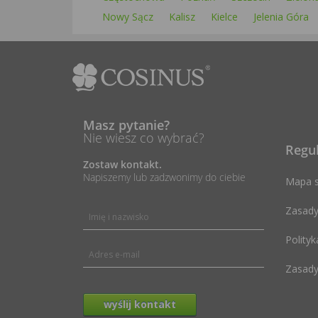
Nowy Sącz
Kalisz
Kielce
Jelenia Góra
Masz pytanie?
Nie wiesz co wybrać?
Regu
Zostaw kontakt.
Napiszemy lub zadzwonimy do ciebie
Mapa s
Zasady
Polityk
Zasady
wyślij kontakt