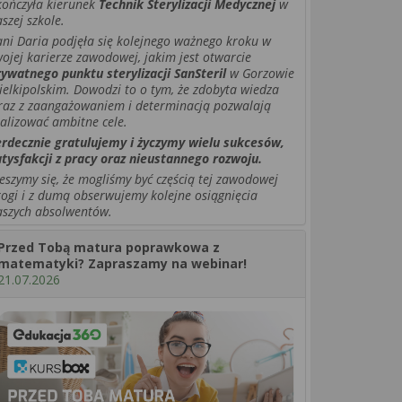
kończyła kierunek
Technik Sterylizacji Medycznej
w
szej szkole.
ni Daria podjęła się
kolejnego ważnego kroku w
ojej karierze zawodowej, jakim jest otwarcie
rywatnego punktu sterylizacji
SanSteril
w Gorzowie
elkipolskim. Dowodzi to o tym, że zdobyta wiedza
raz z zaangażowaniem i determinacją pozwalają
ealizować ambitne cele.
erdecznie gratulujemy i życzymy wielu sukcesów,
atysfakcji z pracy oraz nieustannego rozwoju.
eszymy się, że mogliśmy być częścią tej zawodowej
rogi i z dumą obserwujemy kolejne osiągnięcia
aszych absolwentów.
Przed Tobą matura poprawkowa z
matematyki? Zapraszamy na webinar!
21.07.2026