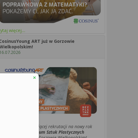
ytaj więcej....
CosinusYoung ART już w Gorzowie
Wielkopolskim!
16.07.2026
rzypominamy o trwającej rekrutacji na nowy rok
zkolny w naszym
Liceum Sztuk Plastycznych
osinusYoung ART
w Gorzowie Wielkopolskim!