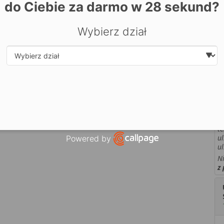
do Ciebie za darmo w
28
sekund?
Z
sp
Wyświetl terminy zjazdów
Wybierz dział
D
o
pe
z
lany lekcji i terminarze zjazdów dla wyższych semestrów
Są
Select department
ostępne są po zalogowaniu w
strefie Mój Cosinus
pr
u
T
D
k
te
ul
Powered by
ul
Open link in new window
N
z 