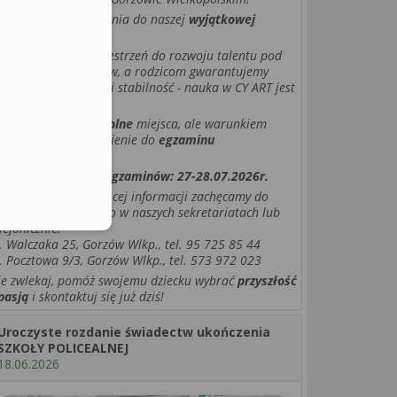
achęcamy do dołączenia do naszej
wyjątkowej
ołeczności.
ajemy młodzieży przestrzeń do rozwoju talentu pod
kiem profesjonalistów, a rodzicom gwarantujemy
łne bezpieczeństwo i stabilność - nauka w CY ART jest
upełnie BEZPŁATNA!
 jeszcze
ostatnie wolne
miejsca, ale warunkiem
zyjęcia jest przystąpienie do
egzaminu
zupełniającego
.
ermin najbliższych egzaminów: 27-28.07.2026r.
o zapisów lub po więcej informacji zachęcamy do
ontaktu bezpośrednio w naszych sekretariatach lub
lefonicznie:
. Walczaka 25, Gorzów Wlkp., tel. 95 725 85 44
. Pocztowa 9/3, Gorzów Wlkp., tel. 573 972 023
ie zwlekaj, pomóż swojemu dziecku wybrać
przyszłość
pasją
i skontaktuj się już dziś!
Uroczyste rozdanie świadectw ukończenia
SZKOŁY POLICEALNEJ
18.06.2026