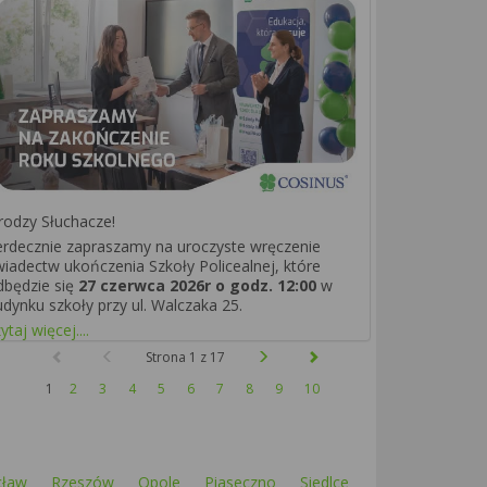
rodzy Słuchacze!
erdecznie zapraszamy na uroczyste wręczenie
wiadectw ukończenia Szkoły Policealnej, które
dbędzie się
27 czerwca 2026r o godz. 12:00
w
udynku szkoły przy ul. Walczaka 25.
ytaj więcej....
Strona 1 z 17
1
2
3
4
5
6
7
8
9
10
cław
Rzeszów
Opole
Piaseczno
Siedlce