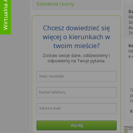
Wirtualna Asystentka
Szkolenia i kursy
D
66
Sz
Chcesz dowiedzieć się
Au
Tr
więcej o kierunkach w
twoim mieście?
K
te
Zostaw swoje dane, oddzwonimy i
e-
odpowiemy na Twoje pytania.
D
p
t
R
Wyślij