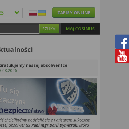
23
ZAPISY ONLINE
Mój COSINUS
SZUKAJ
ktualności
Gratulujemy naszej absolwentce!
3.08.2026
iś chcielibyśmy podzielić się z Państwem sukcesem
aszej absolwentki
Pani mgr Darii Dymitrak
, która