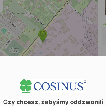
+
−
cz
| ©
contributors
Leaflet
OpenStreetMap
prawdź terminy zjazdów dla Semestru 1
P
Czy chcesz, żebyśmy oddzwonili
s
Kierunek:
C