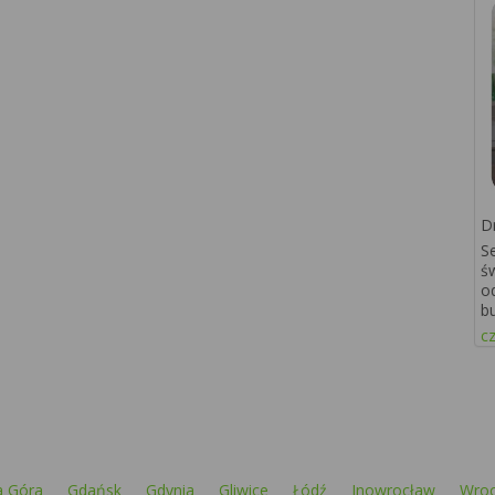
D
S
ś
o
b
cz
a Góra
Gdańsk
Gdynia
Gliwice
Łódź
Inowrocław
Wro