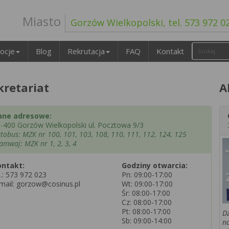
Miasto
Gorzów Wielkopolski, tel. 573 972 0
ocje
Blog
Rekrutacja
FAQ
Kontakt
kretariat
A
ane adresowe:
-400 Gorzów Wielkopolski ul. Pocztowa 9/3
tobus: MZK nr 100, 101, 103, 108, 110, 111, 112, 124, 125
amwaj: MZK nr 1, 2, 3, 4
ontakt:
Godziny otwarcia:
l.:
573 972 023
Pn: 09:00-17:00
mail: gorzow@cosinus.pl
Wt: 09:00-17:00
Śr: 08:00-17:00
Cz: 08:00-17:00
Pt: 08:00-17:00
Dz
Sb: 09:00-14:00
n