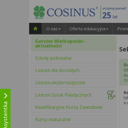
uczymy ponad
25
lat
O nas
Oferta edukacyjna
Prom
Gorzów Wielkopolski -
aktualności
Se
Szkoły policealne
D
Liceum dla dorosłych
66
Au
Tr
Liceum eksternistyczne
K
Liceum Sztuk Plastycznych
te
e-
Kwalifikacyjne Kursy Zawodowe
Kursy maturalne