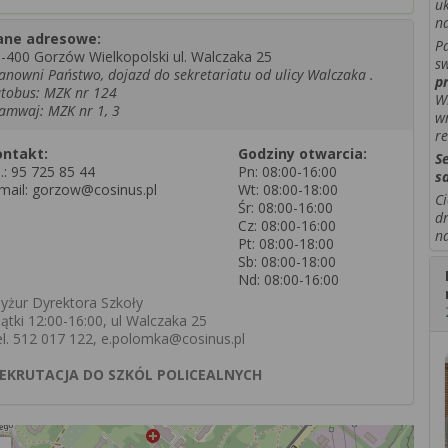
u
na
ane adresowe:
Pa
-400 Gorzów Wielkopolski ul. Walczaka 25
sw
anowni Państwo, dojazd do sekretariatu od ulicy Walczaka .
p
tobus: MZK nr 124
Wi
amwaj: MZK nr 1, 3
w
r
ontakt:
Godziny otwarcia:
S
l.:
95 725 85 44
Pn: 08:00-16:00
s
mail: gorzow@cosinus.pl
Wt: 08:00-18:00
Ci
Śr: 08:00-16:00
d
Cz: 08:00-16:00
n
Pt: 08:00-18:00
Sb: 08:00-18:00
Nd: 08:00-16:00
yżur Dyrektora Szkoły
iątki 12:00-16:00, ul Walczaka 25
el. 512 017 122, e.polomka@cosinus.pl
EKRUTACJA DO SZKÓL POLICEALNYCH