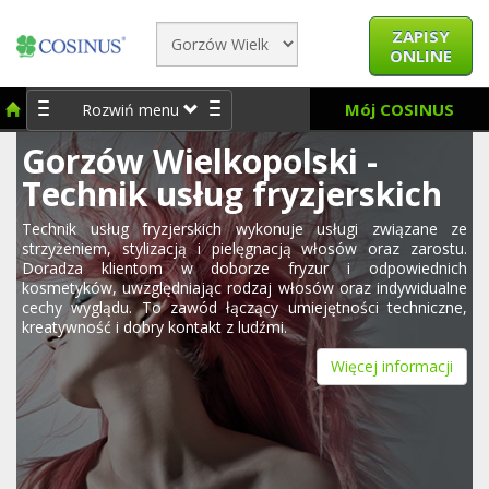
ZAPISY
ONLINE
Mój COSINUS
Rozwiń menu
Gorzów Wielkopolski -
Technik usług fryzjerskich
Technik usług fryzjerskich wykonuje usługi związane ze
strzyżeniem, stylizacją i pielęgnacją włosów oraz zarostu.
Doradza klientom w doborze fryzur i odpowiednich
kosmetyków, uwzględniając rodzaj włosów oraz indywidualne
cechy wyglądu. To zawód łączący umiejętności techniczne,
kreatywność i dobry kontakt z ludźmi.
Więcej informacji