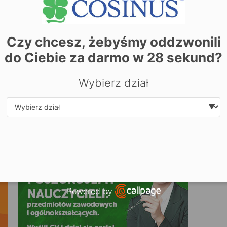
w ofercie.
Czy chcesz, żebyśmy oddzwonili
do Ciebie za darmo w
28
sekund?
Wybierz dział
Select department
Powered by
Open link in new window