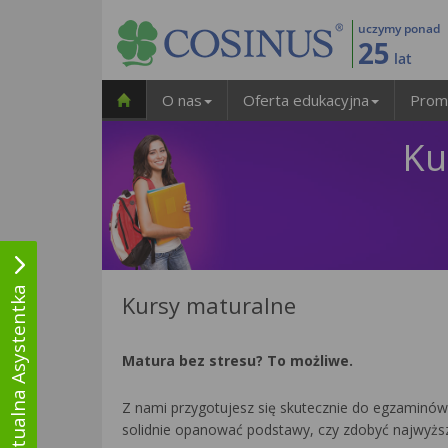
uczymy ponad
25
lat
O nas
Oferta edukacyjna
Prom
Ku
Wirtualna Asystentka
Kursy maturalne
Matura bez stresu? To możliwe.
Z nami przygotujesz się skutecznie do egzaminów 
solidnie opanować podstawy, czy zdobyć najwyższ