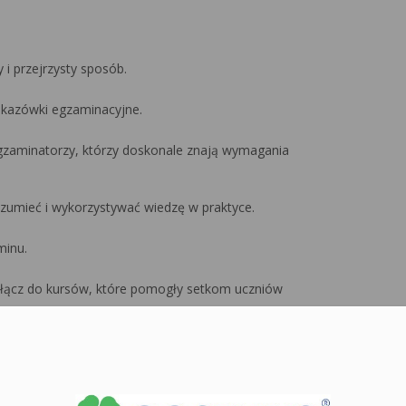
i przejrzysty sposób.
skazówki egzaminacyjne.
egzaminatorzy, którzy doskonale znają wymagania
ozumieć i wykorzystywać wiedzę w praktyce.
minu.
ołącz do kursów, które pomogły setkom uczniów
teraz.