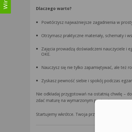
Dlaczego warto?
Powtórzysz najważniejsze zagadnienia w prosty 
Otrzymasz praktyczne materiały, schematy i w
Zajęcia prowadzą doświadczeni nauczyciele i 
OKE.
Nauczysz się nie tylko zapamiętywać, ale też r
Zyskasz pewność siebie i spokój podczas egza
Nie odkładaj przygotowań na ostatnią chwilę – d
zdać maturę na wymarzonym poziomie.
Startujemy wkrótce. Twoja przyszłość zaczyna się 