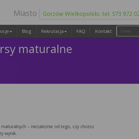
Miasto
Gorzów Wielkopolski, tel. 573 972 0
ocje
Blog
Rekrutacja
FAQ
Kontakt
rsy maturalne
maturalnych – niezależnie od tego, czy chcesz
y wynik.