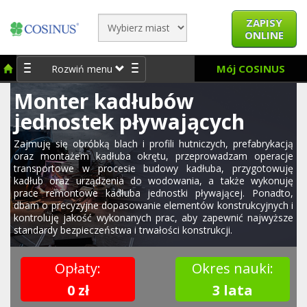
ZAPISY
ONLINE
Mój COSINUS
Rozwiń menu
Monter kadłubów
jednostek pływających
Zajmuję się obróbką blach i profili hutniczych, prefabrykacją
oraz montażem kadłuba okrętu, przeprowadzam operacje
transportowe w procesie budowy kadłuba, przygotowuję
kadłub oraz urządzenia do wodowania, a także wykonuję
prace remontowe kadłuba jednostki pływającej. Ponadto,
dbam o precyzyjne dopasowanie elementów konstrukcyjnych i
kontroluję jakość wykonanych prac, aby zapewnić najwyższe
standardy bezpieczeństwa i trwałości konstrukcji.
Opłaty:
Okres nauki:
0 zł
3 lata