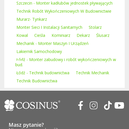
Szczecin - Monter kadłubów jednostek pływających
Technik Robót Wykończeniowych W Budownictwie
Murarz- Tynkarz
Monter Sieci I Instalacji Sanitarnych
Stolarz
Kowal
Cieśla
Kominiarz
Dekarz
Ślusarz
Mechanik - Monter Maszyn I Urządzeń
Lakiernik Samochodowy
Łódź - Monter zabudowy i robót wykończeniowych w
bud.
Łódź - Technik budownictwa
Technik Mechanik
Technik Budownictwa
Masz pytanie?