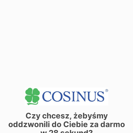
Zobacz dane sekretariatu
+
−
Czy chcesz, żebyśmy
oddzwonili do Ciebie za darmo
w
28
sekund?