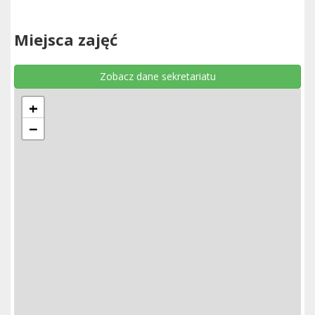
Miejsca zajęć
Zobacz dane sekretariatu
+
−