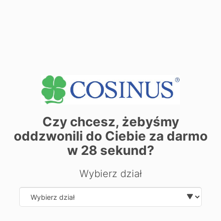
Miejsca zajęć
Zobacz dane sekretariatu
+
−
Czy chcesz, żebyśmy
oddzwonili do Ciebie za darmo
w
28
sekund?
Wybierz dział
Select department