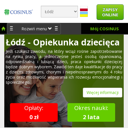
ZAPISY
ONLINE
Mój COSINUS
Rozwiń menu
Łódź - Opiekunka dziecięca
Jeśli szukasz zawodu, na który wciąż rośnie zapotrzebowanie
na rynku pracy, a jednocześnie jesteś osobą opanowaną,
odpowiedzialną i lubiącą dzieci, praca opiekunki dziecięcej
będzie dobrym wyborem. Zawód ten daje kwalifikacje do pracy
z dziećmi zdrowymi, chorymi i niepełnosprawnymi do 4 roku
życia oraz możliwość wspierania ich rozwoju emocjonalnegi i
społecznego.
Więcej informacji
Opłaty:
Okres nauki:
0 zł
2 lata