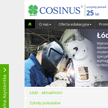
uczymy ponad
25
lat
O nas
Oferta edukacyjna
Prom
Łó
Wykon
eleme
modern
specj
wymaga
techno
Wirtualna Asystentka
Łódź - aktualności
Szkoły policealne