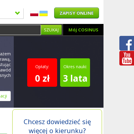
ZAPISY ONLINE
Mój COSINUS
SZUKAJ
tażem
rawą,
tując
Opłaty:
Okres nauki:
zawód
0 zł
3 lata
esnych
acji
Chcesz dowiedzieć się
więcej o kierunku?