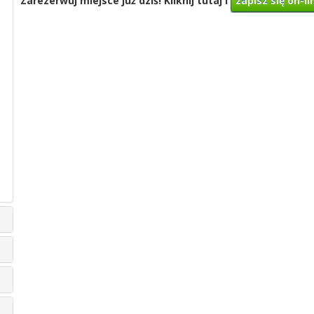
Zarezerwuj miejsce już dziś! Kliknij tutaj i
zapisz się on-li