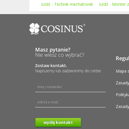
Łódź - Technik mechatronik
Łódź - Monter 
Masz pytanie?
Nie wiesz co wybrać?
Regu
Zostaw kontakt.
Napiszemy lub zadzwonimy do ciebie
Mapa s
Zasady
Polityk
Zasady
wyślij kontakt