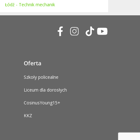
Łódź - Technik mechanik
Oferta
Szkoły policealne
Liceum dla dorosłych
CosinusYoung15+
KKZ