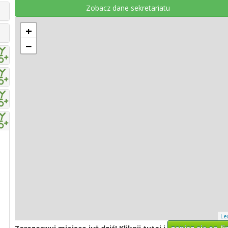
Zobacz dane sekretariatu
+
−
Le