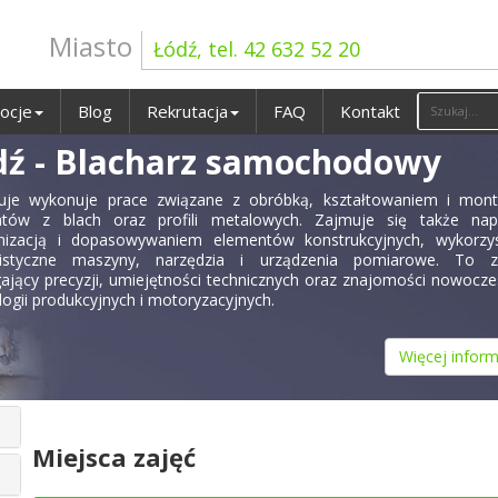
Miasto
Łódź, tel. 42 632 52 20
ocje
Blog
Rekrutacja
FAQ
Kontakt
dź - Blacharz samochodowy
uje wykonuje prace związane z obróbką, kształtowaniem i mon
ntów z blach oraz profili metalowych. Zajmuje się także nap
izacją i dopasowywaniem elementów konstrukcyjnych, wykorzys
alistyczne maszyny, narzędzia i urządzenia pomiarowe. To 
jący precyzji, umiejętności technicznych oraz znajomości nowocz
logii produkcyjnych i motoryzacyjnych.
Więcej inform
Miejsca zajęć