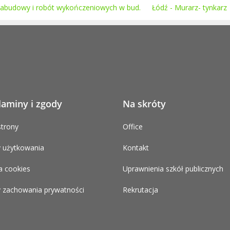
zabudowy i robót wykończeniowych w bud.
Łódź - Murarz- tynkarz
laminy i zgody
Na skróty
trony
Office
 użytkowania
Kontakt
a cookies
Uprawnienia szkół publicznych
 zachowania prywatności
Rekrutacja