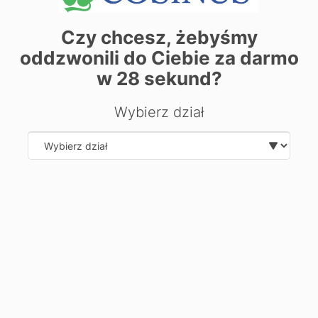
Zostaw swoje dane, oddzwonimy i odpowiemy na Twoje
pytania.
Czy chcesz, żebyśmy
oddzwonili do Ciebie za darmo
w
28
sekund?
Wybierz dział
Select department
Wyślij