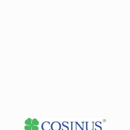
Leaflet
Zarezerwuj miejsce już dziś! Kliknij tutaj i
zapisz się on-line
Chcesz dowiedzieć się więcej o
kierunku?