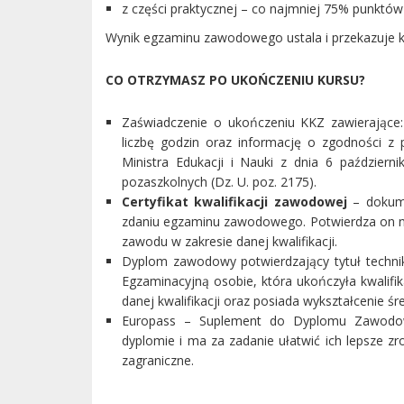
z części praktycznej – co najmniej 75% punktów
Wynik egzaminu zawodowego ustala i przekazuje 
CO OTRZYMASZ PO UKOŃCZENIU KURSU?
Zaświadczenie o ukończeniu KKZ zawierające:
liczbę godzin oraz informację o zgodności z
Ministra Edukacji i Nauki z dnia 6 paździer
pozaszkolnych (Dz. U. poz. 2175).
Certyfikat kwalifikacji zawodowej
– dokume
zdaniu egzaminu zawodowego. Potwierdza on n
zawodu w zakresie danej kwalifikacji.
Dyplom zawodowy potwierdzający tytuł techn
Egzaminacyjną osobie, która ukończyła kwalif
danej kwalifikacji oraz posiada wykształcenie śr
Europass – Suplement do Dyplomu Zawodowe
dyplomie i ma za zadanie ułatwić ich lepsze z
zagraniczne.