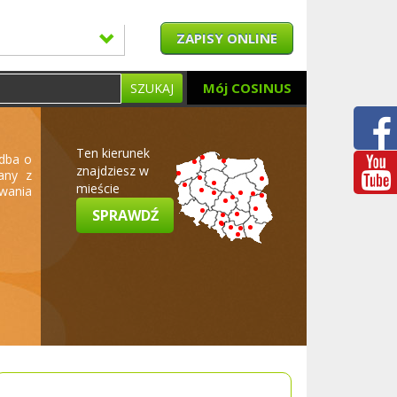
ZAPISY ONLINE
Mój COSINUS
SZUKAJ
Ten kierunek
 dba o
znajdziesz w
any z
mieście
owania
SPRAWDŹ