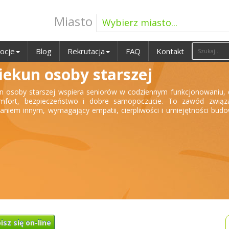
Miasto
Wybierz miasto...
ocje
Blog
Rekrutacja
FAQ
Kontakt
iekun osoby starszej
n osoby starszej wspiera seniorów w codziennym funkcjonowaniu,
omfort, bezpieczeństwo i dobre samopoczucie. To zawód związ
niem innym, wymagający empatii, cierpliwości i umiejętności bud
isz się on-line