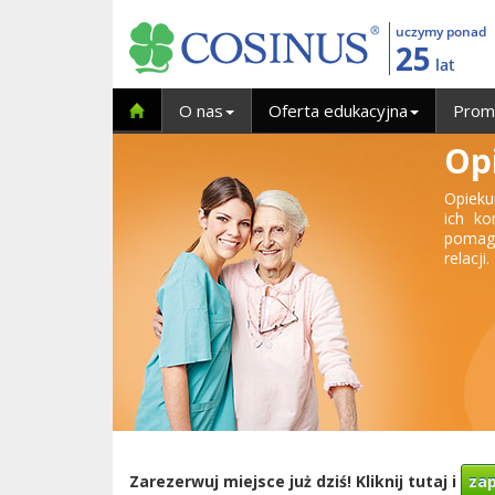
uczymy ponad
25
lat
O nas
Oferta edukacyjna
Prom
Op
Opieku
ich k
pomaga
relacji.
Zarezerwuj miejsce już dziś! Kliknij tutaj i
zap