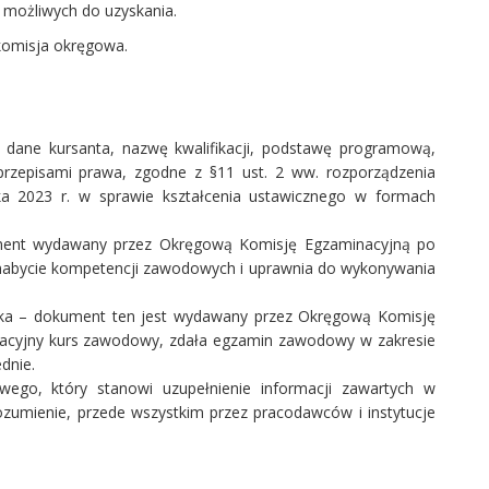
 możliwych do uzyskania.
komisja okręgowa.
 dane kursanta, nazwę kwalifikacji, podstawę programową,
 przepisami prawa, zgodne z §11 ust. 2 ww. rozporządzenia
nika 2023 r. w sprawie kształcenia ustawicznego w formach
nt wydawany przez Okręgową Komisję Egzaminacyjną po
abycie kompetencji zawodowych i uprawnia do wykonywania
ika – dokument ten jest wydawany przez Okręgową Komisję
ikacyjny kurs zawodowy, zdała egzamin zawodowy w zakresie
ednie.
go, który stanowi uzupełnienie informacji zawartych w
rozumienie, przede wszystkim przez pracodawców i instytucje