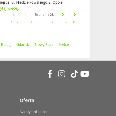
iejsce: ul. Niedziałkowskiego 8, Opole
ytaj więcej....
Strona 1 z 28
1
2
3
4
5
6
7
8
9
10
Elbląg
Gdańsk
Nowy Sącz
Kielce
Oferta
Szkoły policealne