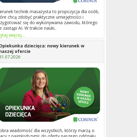
ierunek technik masażysta to propozycja dla osób,
tóre chcą zdobyć praktyczne umiejętności i
rzygotować się do wykonywania zawodu, którego
e zastąpi AI. W trakcie nauki..
ytaj więcej....
Opiekunka dziecięca: nowy kierunek w
naszej ofercie
31.07.2026
obra wiadomość dla wszystkich, którzy marzą o
racy z najmłodszymi: do oferty naszego oddziału