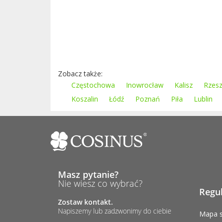
Zobacz także:
Częstochowa
Inowrocław
Kalisz
Rzes
Koszalin
Łódź
Poznań
Piła
Lublin
Masz pytanie?
Nie wiesz co wybrać?
Regu
Zostaw kontakt.
Napiszemy lub zadzwonimy do ciebie
Mapa s