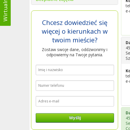
K
te
e-
Chcesz dowiedzieć się
więcej o kierunkach w
twoim mieście?
D
45
Zostaw swoje dane, oddzwonimy i
Se
odpowiemy na Twoje pytania.
Sz
K
te
e-
D
Wyślij
45
Se
Co