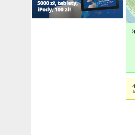
S
P
d