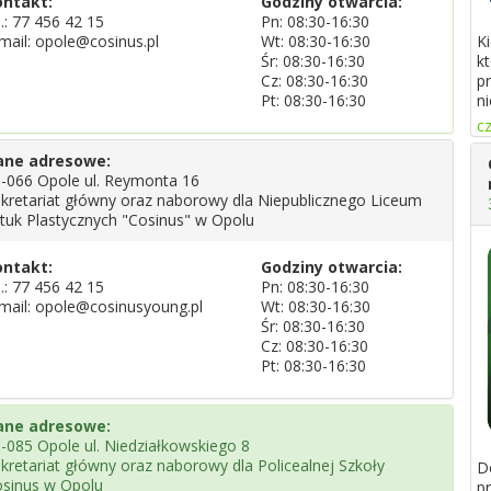
ontakt:
Godziny otwarcia:
l.:
77 456 42 15
Pn: 08:30-16:30
K
mail: opole@cosinus.pl
Wt: 08:30-16:30
k
Śr: 08:30-16:30
p
Cz: 08:30-16:30
ni
Pt: 08:30-16:30
cz
ane adresowe:
-066 Opole ul. Reymonta 16
kretariat główny oraz naborowy dla Niepublicznego Liceum
tuk Plastycznych "Cosinus" w Opolu
ontakt:
Godziny otwarcia:
l.:
77 456 42 15
Pn: 08:30-16:30
mail: opole@cosinusyoung.pl
Wt: 08:30-16:30
Śr: 08:30-16:30
Cz: 08:30-16:30
Pt: 08:30-16:30
ane adresowe:
-085 Opole ul. Niedziałkowskiego 8
kretariat główny oraz naborowy dla Policealnej Szkoły
D
sinus w Opolu
p