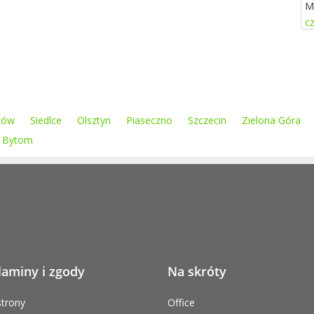
M
cz
zów
Siedlce
Olsztyn
Piaseczno
Szczecin
Zielona Góra
Bytom
laminy i zgody
Na skróty
trony
Office