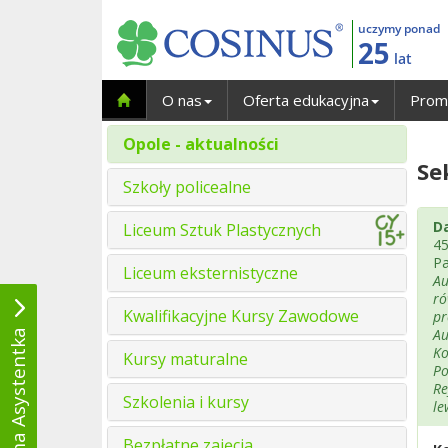
uczymy ponad
25
lat
O nas
Oferta edukacyjna
Prom
Opole - aktualności
Se
Szkoły policealne
D
Liceum Sztuk Plastycznych
45
Pa
Liceum eksternistyczne
Au
ró
Kwalifikacyjne Kursy Zawodowe
pr
Au
Wirtualna Asystentka
Ko
Kursy maturalne
Po
Re
Szkolenia i kursy
le
Bezpłatne zajęcia