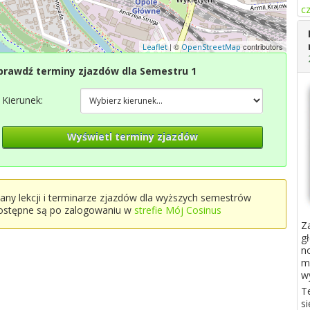
cz
| ©
contributors
Leaflet
OpenStreetMap
prawdź terminy zjazdów dla Semestru 1
Kierunek:
Wyświetl terminy zjazdów
lany lekcji i terminarze zjazdów dla wyższych semestrów
ostępne są po zalogowaniu w
strefie Mój Cosinus
Z
g
n
m
w
T
si