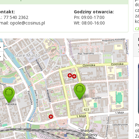
d
c
ontakt:
Godziny otwarcia:
za
l.:
77 540 2362
Pn: 09:00-17:00
k
mail: opole@cosinus.pl
Wt: 08:00-16:00
cz
+
−
P
o
Z