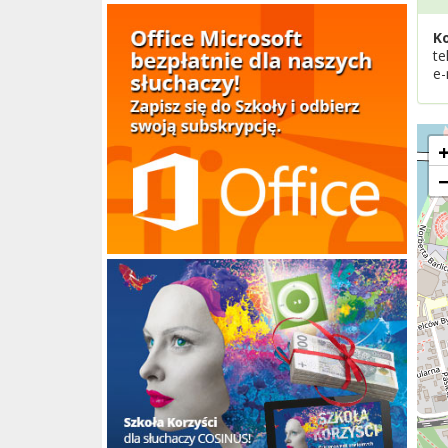
K
te
e-