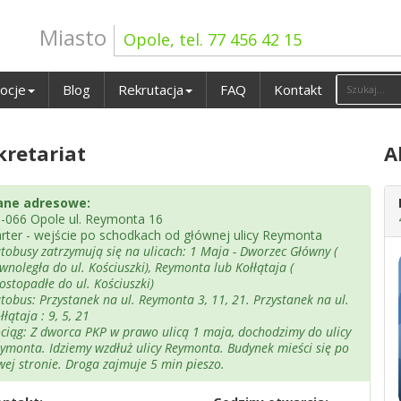
Miasto
Opole, tel. 77 456 42 15
ocje
Blog
Rekrutacja
FAQ
Kontakt
kretariat
A
ane adresowe:
-066 Opole ul. Reymonta 16
rter - wejście po schodkach od głównej ulicy Reymonta
tobusy zatrzymują się na ulicach: 1 Maja - Dworzec Główny (
wnoległa do ul. Kościuszki), Reymonta lub Kołłątaja (
ostopadłe do ul. Kościuszki)
tobus: Przystanek na ul. Reymonta 3, 11, 21. Przystanek na ul.
łłątaja : 9, 5, 21
ciąg: Z dworca PKP w prawo ulicą 1 maja, dochodzimy do ulicy
ymonta. Idziemy wzdłuż ulicy Reymonta. Budynek mieści się po
wej stronie. Droga zajmuje 5 min pieszo.