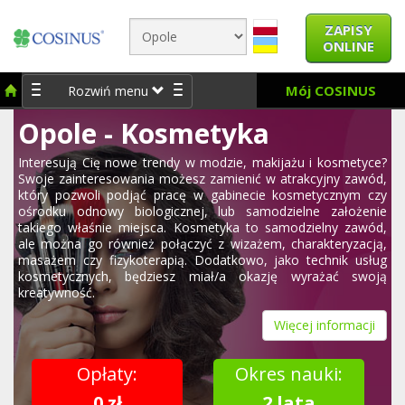
ZAPISY
ONLINE
Mój COSINUS
Rozwiń menu
Opole - Kosmetyka
Interesują Cię nowe trendy w modzie, makijażu i kosmetyce?
Swoje zainteresowania możesz zamienić w atrakcyjny zawód,
który pozwoli podjąć pracę w gabinecie kosmetycznym czy
ośrodku odnowy biologicznej, lub samodzielne założenie
takiego właśnie miejsca. Kosmetyka to samodzielny zawód,
ale można go również połączyć z wizażem, charakteryzacją,
masażem czy fizykoterapią. Dodatkowo, jako technik usług
kosmetycznych, będziesz miał/a okazję wyrażać swoją
kreatywność.
Więcej informacji
Opłaty:
Okres nauki:
0 zł
2 lata