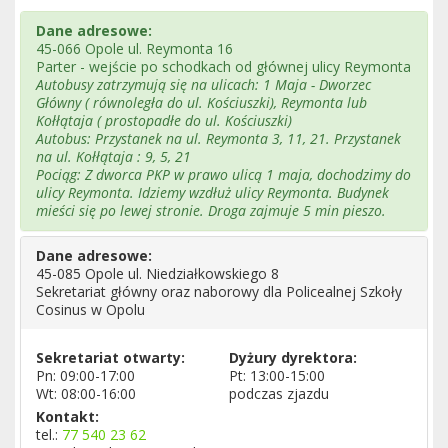
Dane adresowe:
45-066 Opole ul. Reymonta 16
Parter - wejście po schodkach od głównej ulicy Reymonta
Autobusy zatrzymują się na ulicach: 1 Maja - Dworzec
Główny ( równoległa do ul. Kościuszki), Reymonta lub
Kołłątaja ( prostopadłe do ul. Kościuszki)
Autobus: Przystanek na ul. Reymonta 3, 11, 21. Przystanek
na ul. Kołłątaja : 9, 5, 21
Pociąg: Z dworca PKP w prawo ulicą 1 maja, dochodzimy do
ulicy Reymonta. Idziemy wzdłuż ulicy Reymonta. Budynek
mieści się po lewej stronie. Droga zajmuje 5 min pieszo.
Dane adresowe:
45-085 Opole ul. Niedziałkowskiego 8
Sekretariat główny oraz naborowy dla Policealnej Szkoły
Cosinus w Opolu
Sekretariat otwarty:
Dyżury dyrektora:
Pn: 09:00-17:00
Pt: 13:00-15:00
Wt: 08:00-16:00
podczas zjazdu
Kontakt:
tel.:
77 540 23 62