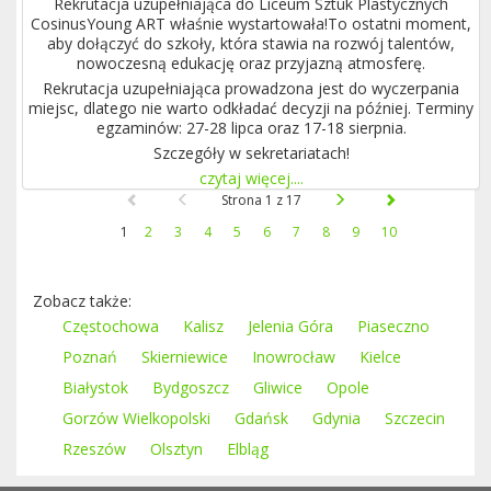
Rekrutacja uzupełniająca do Liceum Sztuk Plastycznych
CosinusYoung ART właśnie wystartowała!To ostatni moment,
aby dołączyć do szkoły, która stawia na rozwój talentów,
nowoczesną edukację oraz przyjazną atmosferę.
Rekrutacja uzupełniająca prowadzona jest do wyczerpania
miejsc, dlatego nie warto odkładać decyzji na później. Terminy
egzaminów: 27-28 lipca oraz 17-18 sierpnia.
Szczegóły w sekretariatach!
czytaj więcej....
Strona 1 z 17
1
2
3
4
5
6
7
8
9
10
Zobacz także:
Częstochowa
Kalisz
Jelenia Góra
Piaseczno
Poznań
Skierniewice
Inowrocław
Kielce
Białystok
Bydgoszcz
Gliwice
Opole
Gorzów Wielkopolski
Gdańsk
Gdynia
Szczecin
Rzeszów
Olsztyn
Elbląg