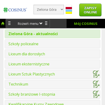
ZAPISY
ONLINE
Mój COSINUS
Rozwiń menu
Zielona Góra - aktualności
Szkoły policealne
Liceum dla dorosłych
Liceum eksternistyczne
Liceum Sztuk Plastycznych
Technikum
Szkoły branżowe I-stopnia
Kwalifikacyjne Kursy Zawodowe