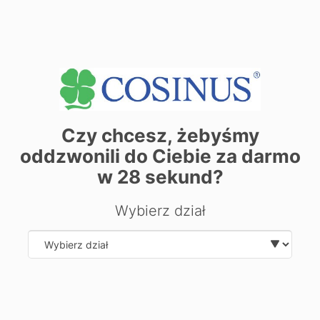
+
−
Czy chcesz, żebyśmy
oddzwonili do Ciebie za darmo
w
28
sekund?
Wybierz dział
| ©
contributors
Leaflet
OpenStreetMap
Select department
Zarezerwuj miejsce już dziś! Kliknij tutaj i
zapisz się on-line