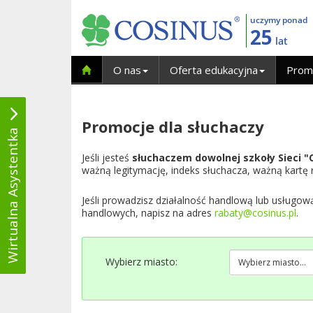
uczymy ponad
25
lat
O nas
Oferta edukacyjna
Prom
Promocje dla słuchaczy
Wirtualna Asystentka
Jeśli jesteś
słuchaczem dowolnej szkoły Sieci 
ważną legitymację, indeks słuchacza, ważną kartę
Jeśli prowadzisz działalność handlową lub usługow
handlowych, napisz na adres
rabaty@cosinus.pl
.
Wybierz miasto: