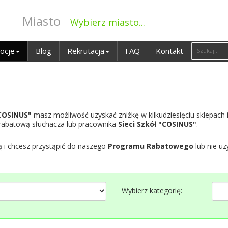
Miasto
Wybierz miasto...
ocje
Blog
Rekrutacja
FAQ
Kontakt
"COSINUS"
masz możliwość uzyskać zniżkę w kilkudziesięciu sklepach 
 rabatową słuchacza lub pracownika
Sieci Szkół "COSINUS"
.
ą i chcesz przystąpić do naszego
Programu Rabatowego
lub nie uz
Wybierz kategorię: