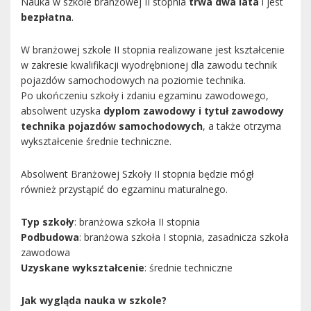
Nauka w szkole branżowej II stopnia
trwa dwa lata
i jest
bezpłatna
.
W branżowej szkole II stopnia realizowane jest kształcenie
w zakresie kwalifikacji wyodrębnionej dla zawodu technik
pojazdów samochodowych na poziomie technika.
Po ukończeniu szkoły i zdaniu egzaminu zawodowego,
absolwent uzyska
dyplom zawodowy i tytuł zawodowy
technika pojazdów samochodowych
, a także otrzyma
wykształcenie średnie techniczne.
Absolwent Branżowej Szkoły II stopnia będzie mógł
również przystąpić do egzaminu maturalnego.
Typ szkoły
: branżowa szkoła II stopnia
Podbudowa
: branżowa szkoła I stopnia, zasadnicza szkoła
zawodowa
Uzyskane wykształcenie
: średnie techniczne
Jak wygląda nauka w szkole?