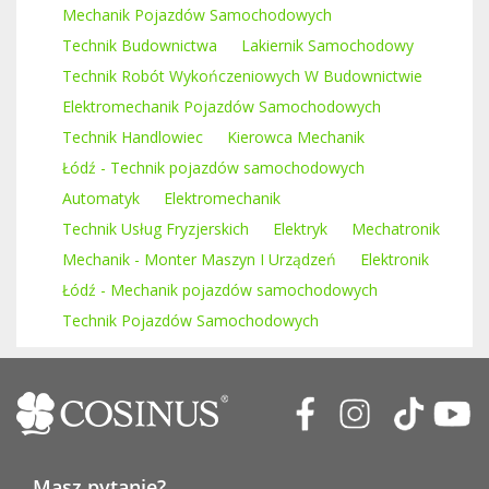
Mechanik Pojazdów Samochodowych
Technik Budownictwa
Lakiernik Samochodowy
Technik Robót Wykończeniowych W Budownictwie
Elektromechanik Pojazdów Samochodowych
Technik Handlowiec
Kierowca Mechanik
Łódź - Technik pojazdów samochodowych
Automatyk
Elektromechanik
Technik Usług Fryzjerskich
Elektryk
Mechatronik
Mechanik - Monter Maszyn I Urządzeń
Elektronik
Łódź - Mechanik pojazdów samochodowych
Technik Pojazdów Samochodowych
Masz pytanie?