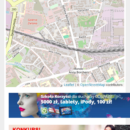
| ©
contributors
Leaflet
OpenStreetMap