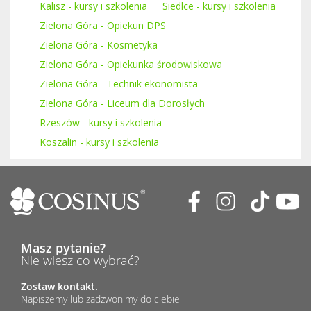
Kalisz - kursy i szkolenia
Siedlce - kursy i szkolenia
Zielona Góra - Opiekun DPS
Zielona Góra - Kosmetyka
Zielona Góra - Opiekunka środowiskowa
Zielona Góra - Technik ekonomista
Zielona Góra - Liceum dla Dorosłych
Rzeszów - kursy i szkolenia
Koszalin - kursy i szkolenia
Masz pytanie?
Nie wiesz co wybrać?
Zostaw kontakt.
Napiszemy lub zadzwonimy do ciebie