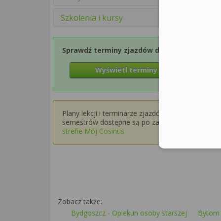
Szkolenia i kursy
Sprawdź terminy zjazdów dla Semestru 1
Wyświetl terminy zjazdów
Plany lekcji i terminarze zjazdów dla wyższych
semestrów dostępne są po zalogowaniu w
strefie Mój Cosinus
Zobacz także:
Bydgoszcz - Opiekun osoby starszej
Bytom 