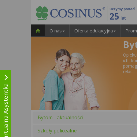
uczymy ponad
25
lat
O nas
Oferta edukacyjna
Prom
By
Opieku
ich k
pomaga
relacji.
Wirtualna Asystentka
Bytom - aktualności
Szkoły policealne