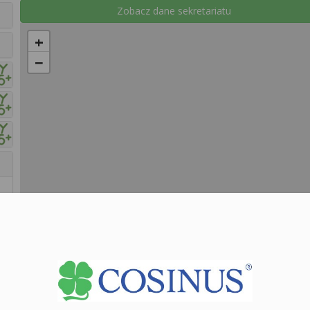
Zobacz dane sekretariatu
+
−
Le