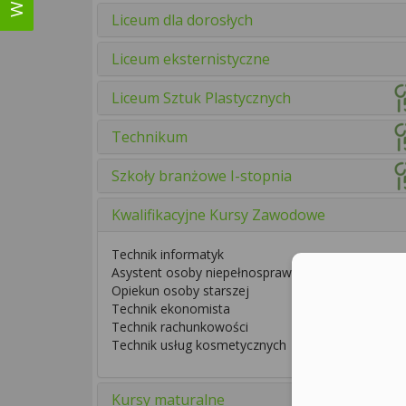
Liceum dla dorosłych
Liceum eksternistyczne
Liceum Sztuk Plastycznych
Technikum
Szkoły branżowe I-stopnia
Kwalifikacyjne Kursy Zawodowe
Technik informatyk
Asystent osoby niepełnosprawnej
Opiekun osoby starszej
Technik ekonomista
Technik rachunkowości
Technik usług kosmetycznych
Kursy maturalne