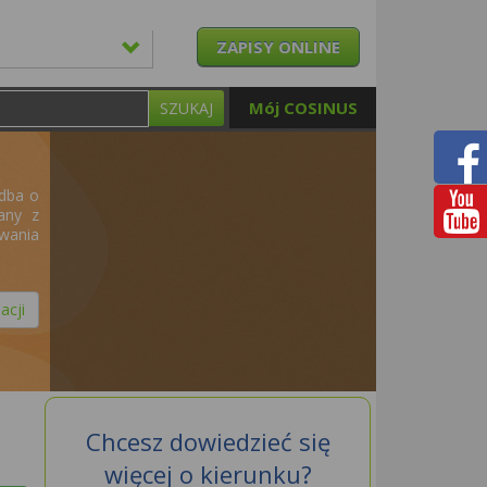
ZAPISY ONLINE
Mój COSINUS
SZUKAJ
 dba o
any z
owania
acji
Chcesz dowiedzieć się
więcej o kierunku?