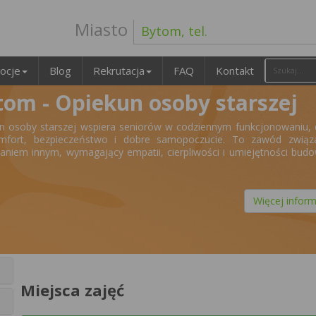
Miasto
Bytom, tel.
ocje
Blog
Rekrutacja
FAQ
Kontakt
tom - Opiekun osoby starszej
n osoby starszej wspiera seniorów w codziennym funkcjonowaniu,
omfort, bezpieczeństwo i dobre samopoczucie. To zawód związ
niem innym, wymagający empatii, cierpliwości i umiejętności bud
Więcej inform
Miejsca zajęć