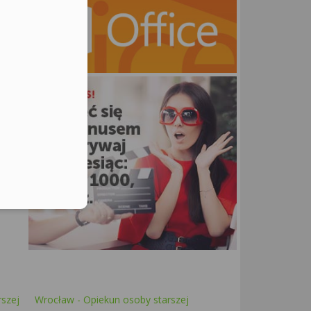
ne
rszej
Wrocław - Opiekun osoby starszej