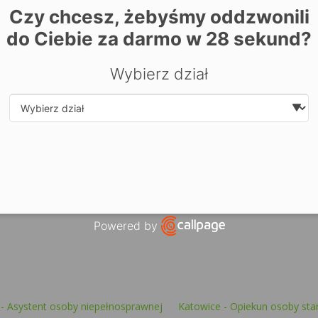
Zarezerwuj miejsce już dziś! Kliknij tutaj i
zapisz się on-li
Czy chcesz, żebyśmy oddzwonili
do Ciebie za darmo w
28
sekund?
Wybierz dział
Select department
Powered by
Open link in new window
- Asystent osoby niepełnosprawnej
Katowice - Opiekun osoby sta