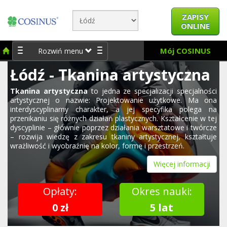
ZAPISY
ONLINE
Mój COSINUS
Rozwiń menu
Łódź - Tkanina artystyczna
Tkanina artystyczna
to jedna ze specjalizacji specjalności
artystycznej o nazwie: Projektowanie użytkowe. Ma ona
interdyscyplinarny charakter, a jej specyfika polega na
przenikaniu się różnych działań plastycznych. Kształcenie w tej
dyscyplinie – głównie poprzez działania warsztatowe i twórcze
– rozwija wiedzę z zakresu tkaniny artystycznej, kształtuje
wrażliwość i wyobraźnię na kolor, formę i przestrzeń.
Więcej informacji
Opłaty:
Okres nauki:
0 zł
5 lat