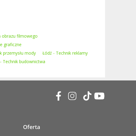
ja obrazu filmowego
e graficzne
ik przemysłu mody
Łódź - Technik reklamy
 - Technik budownictwa
Oferta