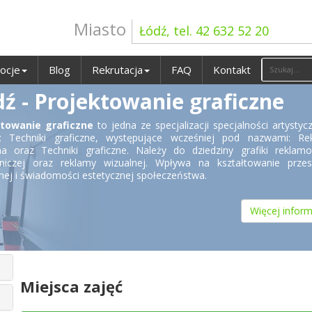
Miasto
Łódź, tel. 42 632 52 20
ocje
Blog
Rekrutacja
FAQ
Kontakt
ź - Projektowanie graficzne
ktowanie graficzne
to jedna ze specjalizacji specjalności artystyc
: Techniki graficzne, występujące wcześniej pod nazwami: Re
na oraz Techniki graficzne. Należy do dziedziny grafiki reklam
iczej oraz reklamy wizualnej. Wpływa na kształtowanie przest
znej i świadomości estetycznej społeczeństwa.
Więcej inform
Miejsca zajęć