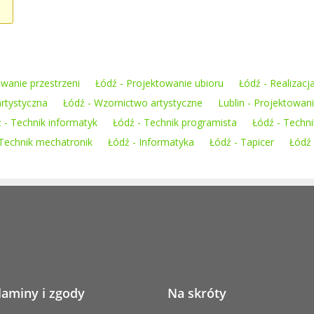
owanie przestrzeni
Łódź - Projektowanie ubioru
Łódź - Realizac
artystyczna
Łódź - Wzornictwo artystyczne
Lublin - Projektowani
 - Technik informatyk
Łódź - Technik programista
Łódź - Techn
 Technik mechatronik
Łódź - Informatyka
Łódź - Tapicer
Łódź
laminy i zgody
Na skróty