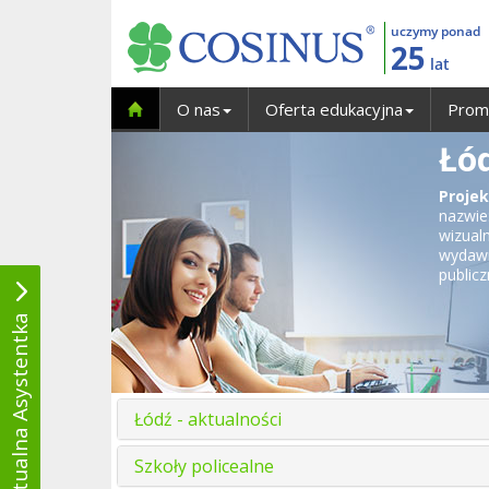
uczymy ponad
25
lat
O nas
Oferta edukacyjna
Prom
Łód
Proje
nazwie
wizual
wydawn
public
Wirtualna Asystentka
Łódź - aktualności
Szkoły policealne