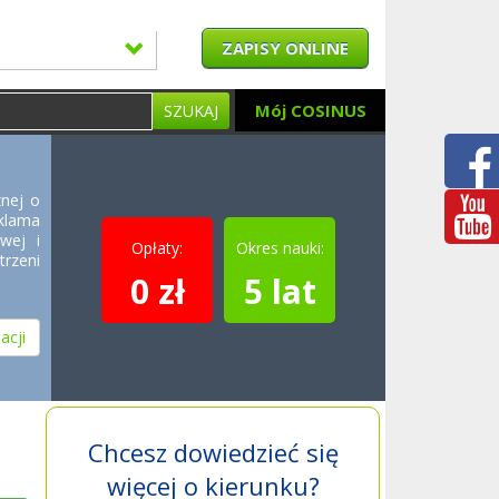
ZAPISY ONLINE
Mój COSINUS
SZUKAJ
znej o
klama
owej i
Opłaty:
Okres nauki:
rzeni
0 zł
5 lat
acji
Chcesz dowiedzieć się
więcej o kierunku?