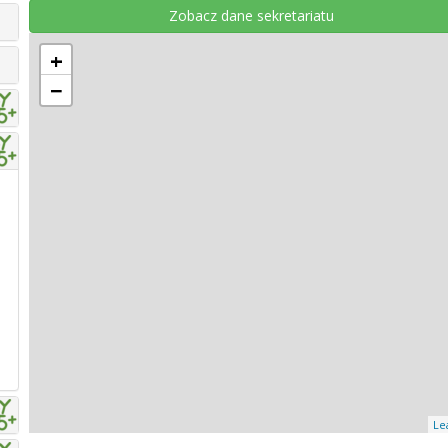
Zobacz dane sekretariatu
+
−
Le