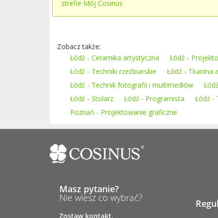
strefie Mój Cosinus
Zobacz także:
Łódź - Ceramika artystyczna
Łódź - Projekt
Łódź - Techniki rzeźbiarskie
Łódź - Tkanina 
Łódź - Technik fotografii i multimediów
Łódź
Łódź - Stolarz
Łódź - Programista
Łódź -
Poznań - Projektowanie graficzne
Masz pytanie?
Nie wiesz co wybrać?
Regu
Zostaw kontakt.